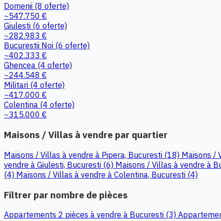
Domenii
(8 oferte)
~547.750 €
Giulesti
(6 oferte)
~282.983 €
Bucurestii Noi
(6 oferte)
~402.333 €
Ghencea
(4 oferte)
~244.548 €
Militari
(4 oferte)
~417.000 €
Colentina
(4 oferte)
~315.000 €
Maisons / Villas à vendre par quartier
Maisons / Villas à vendre à Pipera, Bucuresti (18)
Maisons / 
vendre à Giulesti, Bucuresti (6)
Maisons / Villas à vendre à Bu
(4)
Maisons / Villas à vendre à Colentina, Bucuresti (4)
Filtrer par nombre de pièces
Appartements 2 pièces à vendre à Bucuresti (3)
Appartement