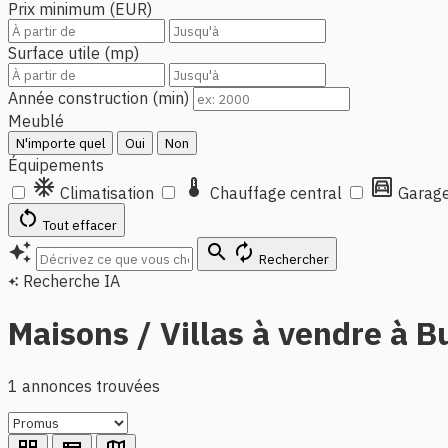
Prix minimum (EUR)
Surface utile (mp)
Année construction (min)
Meublé
N'importe quel
Oui
Non
Équipements
ac_unit
thermostat
garage
Climatisation
Chauffage central
Garage
restart_alt
Tout effacer
auto_awesome
search
autorenew
Rechercher
Recherche IA
auto_awesome
Maisons / Villas à vendre à Bu
1 annonces trouvées