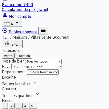
Évaluateur UNPR
Calculateur de prix gratuit
person_outline
Mon compte
expand_more
🇫🇷
fr
add_circle_outline
menu
Publier annonce
TET
/
Maisons / Villas vente Bucuresti
tune
Filtre
5
Transaction
Vente
Location
Type de bien
Pays
Département
Localité
expand_more
Toutes les villes
Quartier
expand_more
Tous les quartiers
Pièces
1
2
3
4
5+