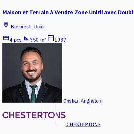
Maison et Terrain à Vendre Zone Unirii avec Doub
location_on
Bucuresti, Unirii
bed
square_foot
calendar_today
4 pcs
350 m²
1937
Cristian Angheloiu
CHESTERTONS