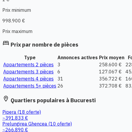
Prix minimum
998.900 €
Prix maximum
bed
Prix par nombre de pièces
Type
Annonces actives
Prix moyen
F
Appartements 2 pièces
3
258.600 €
22
Appartements 3 pièces
6
127.067 €
45
Appartements 4 pièces
31
356.722 €
16
Appartements 5+ pièces
26
372.708 €
83
location_on
Quartiers populaires à Bucuresti
Pipera
(18 oferte)
~391.833 €
Prelungirea Ghencea
(10 oferte)
~266.890 €