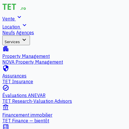
expand_more
Vente
expand_more
Location
Neufs
Agences
expand_more
Services
apartment
Property Management
NOVA Property Management
security
Assurances
TET Insurance
verified
Évaluations ANEVAR
TET Research-Valuation Advisors
account_balance
Financement immobilier
TET Finance — bientôt
calculate