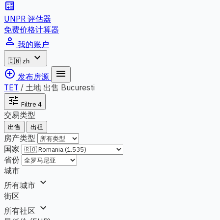
calculate
UNPR 评估器
免费价格计算器
person_outline
我的账户
expand_more
🇨🇳
zh
add_circle_outline
menu
发布房源
TET
/
土地 出售 Bucuresti
tune
Filtre
4
交易类型
出售
出租
房产类型
国家
省份
城市
expand_more
所有城市
街区
expand_more
所有社区