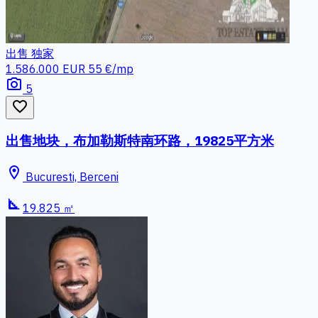
出售
独家
1.586.000 EUR
55 €/mp
photo_camera
5
favorite_border
出售地块，布加勒斯特南环路，19825平方米
location_on
Bucuresti, Berceni
square_foot
19.825 ㎡