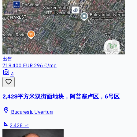
出售
718.400 EUR
296 €/mp
photo_camera
4
favorite_border
2,428平方米双街面地块，阿普塞卢区，6号区
location_on
Bucuresti, Uverturii
square_foot
2.428 ㎡