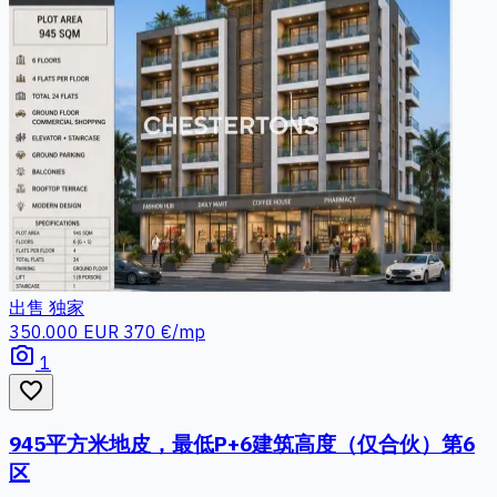
出售
独家
350.000 EUR
370 €/mp
photo_camera
1
favorite_border
945平方米地皮，最低P+6建筑高度（仅合伙）第6
区