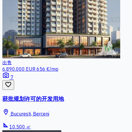
出售
6.890.000 EUR
656 €/mp
photo_camera
7
favorite_border
获批规划许可的开发用地
location_on
Bucuresti, Berceni
square_foot
10.500 ㎡