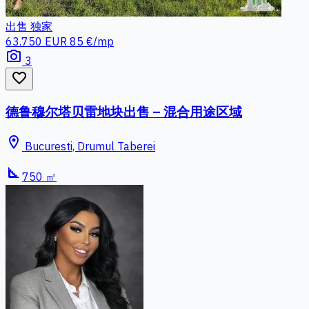
出售
独家
63.750 EUR
85 €/mp
photo_camera
3
favorite_border
德鲁穆尔塔贝雷地块出售 – 混合用途区域
location_on
Bucuresti, Drumul Taberei
square_foot
750 ㎡