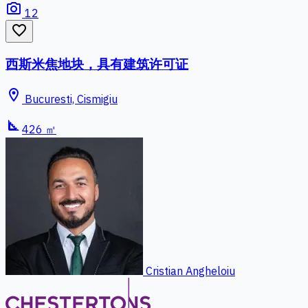
photo_camera
12
favorite_border
西斯米焦地块，具有建筑许可证
location_on
Bucuresti, Cismigiu
square_foot
426 ㎡
Cristian Angheloiu