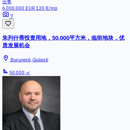
出售
6.000.000 EUR
120 €/mp
photo_camera
7
favorite_border
朱列什蒂投资用地，50,000平方米，临街地块，优
质发展机会
location_on
Bucuresti, Giulesti
square_foot
50.000 ㎡