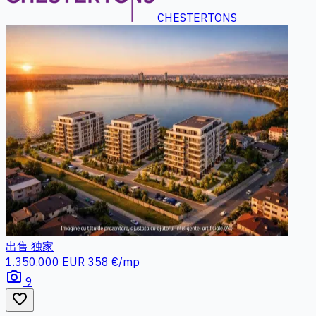
CHESTERTONS
出售
独家
1.350.000 EUR
358 €/mp
photo_camera
9
favorite_border