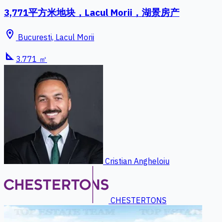
3,771平方米地块，Lacul Morii，湖景房产
location_on
Bucuresti, Lacul Morii
square_foot
3.771 ㎡
Cristian Angheloiu
CHESTERTONS