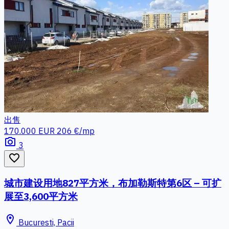
出售
170.000 EUR
206 €/mp
photo_camera
3
favorite_border
城市建设用地827平方米，布加勒斯特第6区 – 可扩
展至3,600平方米
location_on
Bucuresti, Pacii