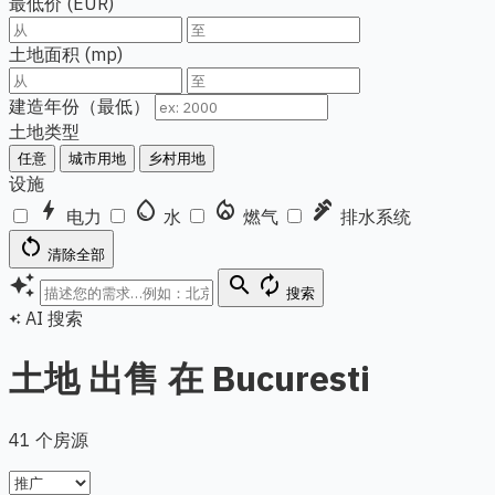
最低价 (EUR)
土地面积 (mp)
建造年份（最低）
土地类型
任意
城市用地
乡村用地
设施
bolt
water_drop
local_fire_department
plumbing
电力
水
燃气
排水系统
restart_alt
清除全部
auto_awesome
search
autorenew
搜索
AI 搜索
auto_awesome
土地 出售 在 Bucuresti
41 个房源