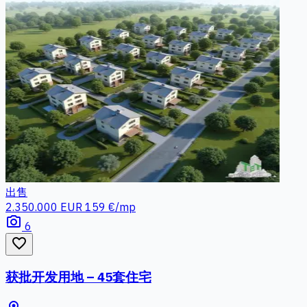
出售
2.350.000 EUR
159 €/mp
photo_camera
6
favorite_border
获批开发用地 – 45套住宅