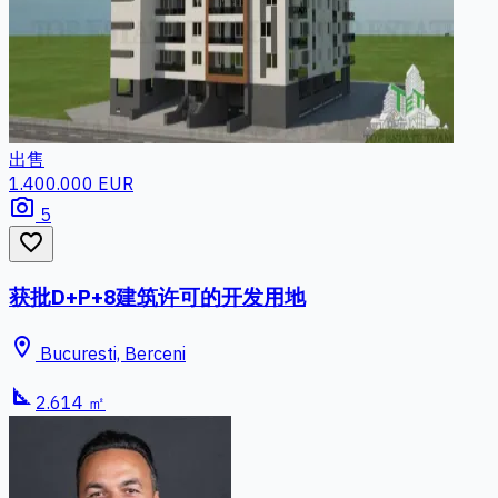
出售
1.400.000 EUR
photo_camera
5
favorite_border
获批D+P+8建筑许可的开发用地
location_on
Bucuresti, Berceni
square_foot
2.614 ㎡