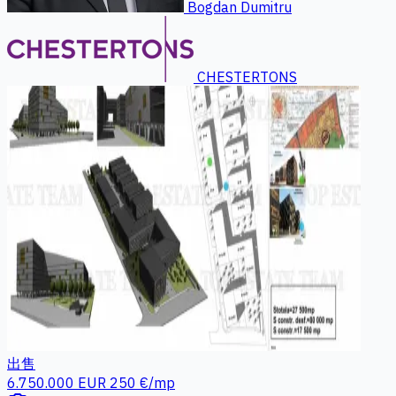
Bogdan Dumitru
CHESTERTONS
出售
6.750.000 EUR
250 €/mp