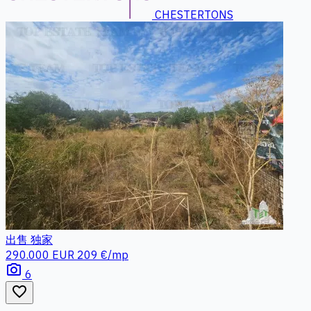
CHESTERTONS
出售
独家
290.000 EUR
209 €/mp
photo_camera
6
favorite_border