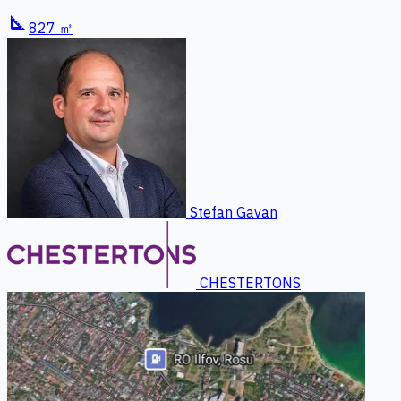
square_foot
827 ㎡
Stefan Gavan
CHESTERTONS