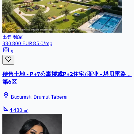
出售
独家
380.800 EUR
85 €/mp
photo_camera
9
favorite_border
待售土地 - P+7公寓楼或P+2住宅/商业 - 塔贝雷路，
第6区
location_on
Bucuresti, Drumul Taberei
square_foot
4.480 ㎡