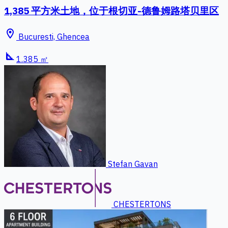
1,385 平方米土地，位于根切亚-德鲁姆路塔贝里区
location_on
Bucuresti, Ghencea
square_foot
1.385 ㎡
Stefan Gavan
CHESTERTONS