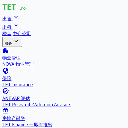
expand_more
出售
expand_more
出租
楼盘
中介公司
expand_more
服务
apartment
物业管理
NOVA 物业管理
security
保险
TET Insurance
verified
ANEVAR 评估
TET Research-Valuation Advisors
account_balance
房地产融资
TET Finance — 即将推出