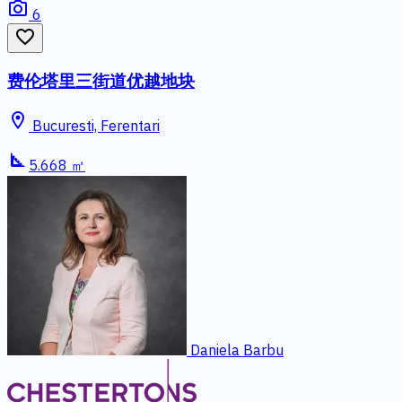
photo_camera
6
favorite_border
费伦塔里三街道优越地块
location_on
Bucuresti, Ferentari
square_foot
5.668 ㎡
Daniela Barbu