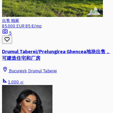
出售
独家
85.000 EUR
85 €/mp
photo_camera
5
favorite_border
Drumul Taberei/Prelungirea Ghencea地块出售，
可建造住宅和厂房
location_on
Bucuresti, Drumul Taberei
square_foot
1.000 ㎡