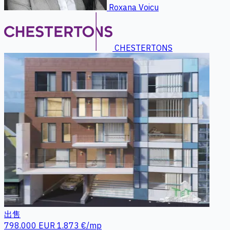
Roxana Voicu
CHESTERTONS
出售
798.000 EUR
1.873 €/mp