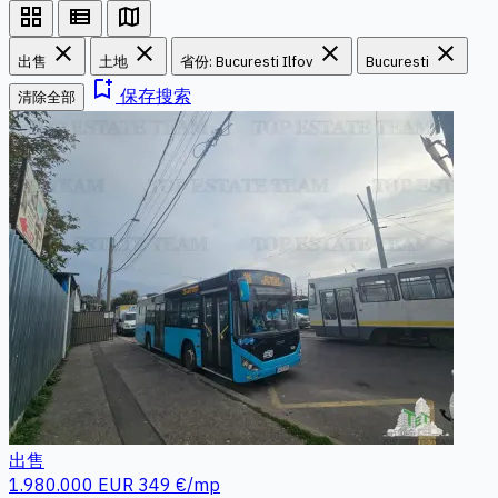
grid_view
view_list
map
close
close
close
close
出售
土地
省份: Bucuresti Ilfov
Bucuresti
bookmark_add
保存搜索
清除全部
出售
1.980.000 EUR
349 €/mp