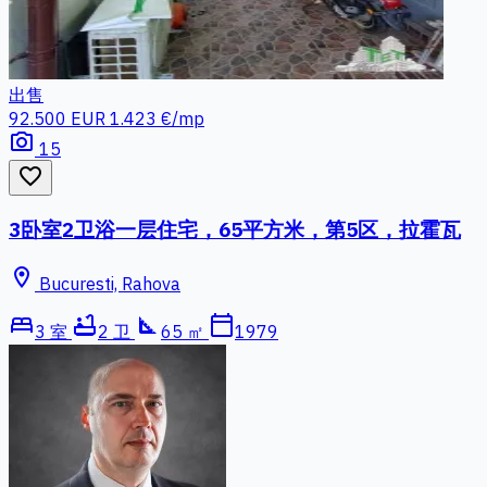
出售
92.500 EUR
1.423 €/mp
photo_camera
15
favorite_border
3卧室2卫浴一层住宅，65平方米，第5区，拉霍瓦
location_on
Bucuresti, Rahova
bed
bathtub
square_foot
calendar_today
3 室
2 卫
65 ㎡
1979