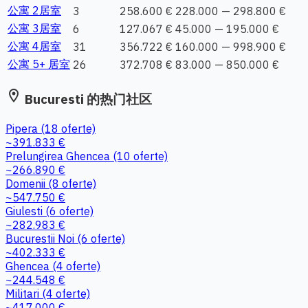
公寓 2居室
3
258.600 €
228.000 — 298.800 €
公寓 3居室
6
127.067 €
45.000 — 195.000 €
公寓 4居室
31
356.722 €
160.000 — 998.900 €
公寓 5+ 居室
26
372.708 €
83.000 — 850.000 €
location_on
Bucuresti 的热门社区
Pipera
(18 oferte)
~391.833 €
Prelungirea Ghencea
(10 oferte)
~266.890 €
Domenii
(8 oferte)
~547.750 €
Giulesti
(6 oferte)
~282.983 €
Bucurestii Noi
(6 oferte)
~402.333 €
Ghencea
(4 oferte)
~244.548 €
Militari
(4 oferte)
~417.000 €