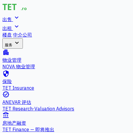
expand_more
出售
expand_more
出租
楼盘
中介公司
expand_more
服务
apartment
物业管理
NOVA 物业管理
security
保险
TET Insurance
verified
ANEVAR 评估
TET Research-Valuation Advisors
account_balance
房地产融资
TET Finance — 即将推出