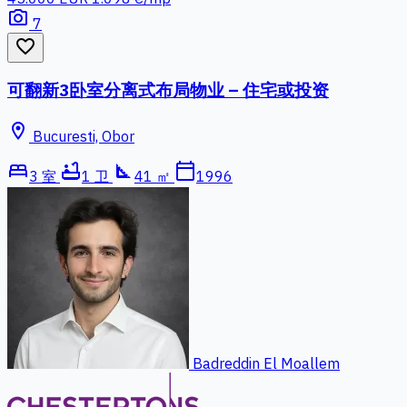
photo_camera
7
favorite_border
可翻新3卧室分离式布局物业 – 住宅或投资
location_on
Bucuresti, Obor
bed
bathtub
square_foot
calendar_today
3 室
1 卫
41 ㎡
1996
Badreddin El Moallem