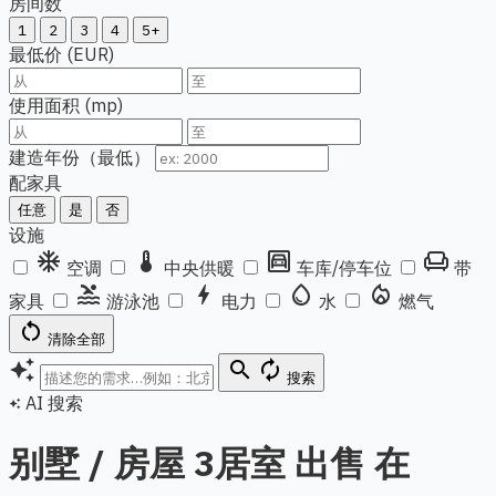
房间数
1
2
3
4
5+
最低价 (EUR)
使用面积 (mp)
建造年份（最低）
配家具
任意
是
否
设施
ac_unit
thermostat
garage
chair
空调
中央供暖
车库/停车位
带
pool
bolt
water_drop
local_fire_department
家具
游泳池
电力
水
燃气
restart_alt
清除全部
auto_awesome
search
autorenew
搜索
AI 搜索
auto_awesome
别墅 / 房屋 3居室 出售 在