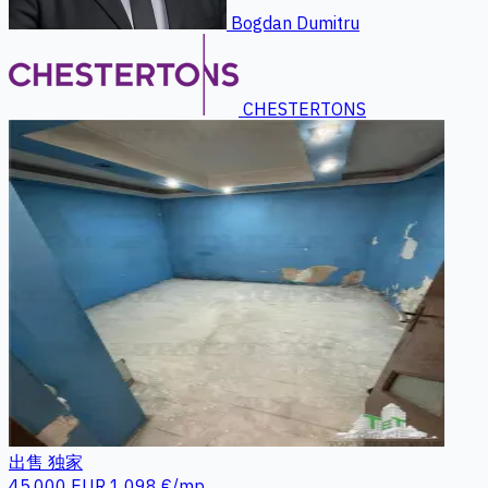
Bogdan Dumitru
CHESTERTONS
出售
独家
45.000 EUR
1.098 €/mp