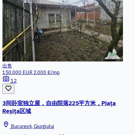
出售
150.000 EUR
2.000 €/mp
photo_camera
12
favorite_border
3间卧室独立屋，自由院落225平方米，Piața
Reșița区域
location_on
Bucuresti, Giurgiului