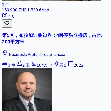
出售
159.900 EUR
1.530 €/mp
photo_camera
15
favorite_border
第5区，布拉加迪鲁边界：4卧室独立楼房，占地
200平方米
location_on
Bucuresti, Prelungirea Ghencea
bed
bathtub
square_foot
layers
calendar_today
3 室
2 卫
104.5 ㎡
层 1
2022