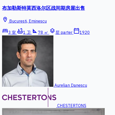
布加勒斯特莫西洛尔区战间期房屋出售
location_on
Bucuresti, Eminescu
bed
bathtub
square_foot
layers
calendar_today
3 室
1 卫
78 ㎡
层 parter
1920
Aurelian Danescu
CHESTERTONS