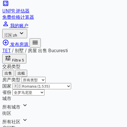
calculate
UNPR 评估器
免费价格计算器
person_outline
我的账户
expand_more
🇨🇳
zh
add_circle_outline
menu
发布房源
TET
/
别墅 / 房屋 出售 Bucuresti
tune
Filtre
5
交易类型
出售
出租
房产类型
国家
省份
城市
expand_more
所有城市
街区
expand_more
所有社区