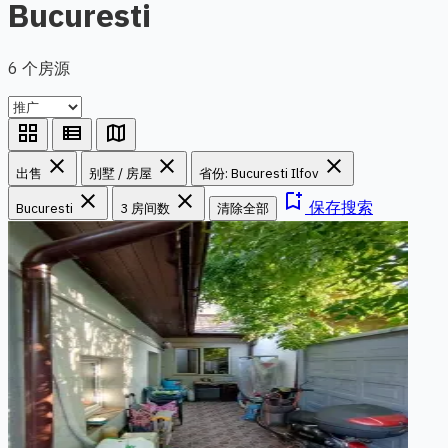
Bucuresti
6 个房源
grid_view
view_list
map
close
close
close
出售
别墅 / 房屋
省份: Bucuresti Ilfov
close
close
bookmark_add
保存搜索
Bucuresti
3 房间数
清除全部