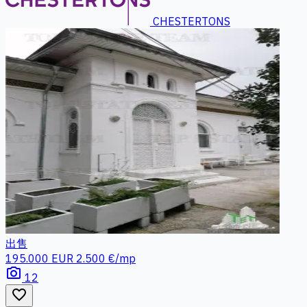
CHESTERTONS
出售
195.000 EUR
2.500 €/mp
photo_camera
12
favorite_border