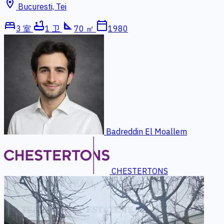
location_on
Bucuresti, Tei
bed
bathtub
square_foot
calendar_today
3 室
1 卫
70 ㎡
1980
Badreddin El Moallem
CHESTERTONS