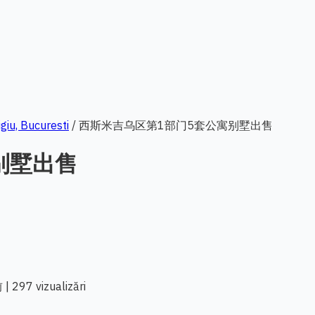
u, Bucuresti
/
西斯米吉乌区第1部门5套公寓别墅出售
别墅出售
前
|
297 vizualizări