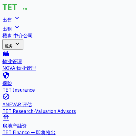
expand_more
出售
expand_more
出租
楼盘
中介公司
expand_more
服务
apartment
物业管理
NOVA 物业管理
security
保险
TET Insurance
verified
ANEVAR 评估
TET Research-Valuation Advisors
account_balance
房地产融资
TET Finance — 即将推出