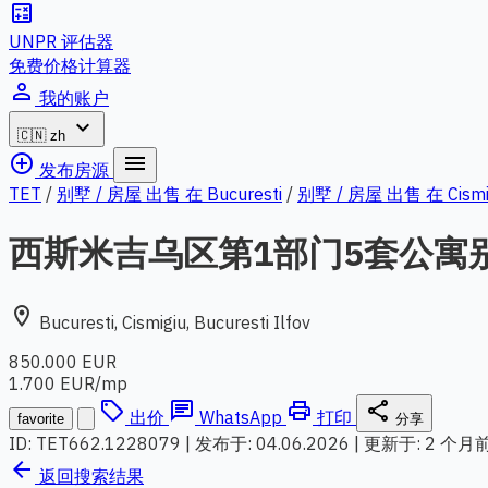
calculate
UNPR 评估器
免费价格计算器
person_outline
我的账户
expand_more
🇨🇳
zh
add_circle_outline
menu
发布房源
TET
/
别墅 / 房屋 出售 在 Bucuresti
/
别墅 / 房屋 出售 在 Cismigi
西斯米吉乌区第1部门5套公寓
location_on
Bucuresti, Cismigiu, Bucuresti Ilfov
850.000 EUR
1.700 EUR/mp
local_offer
chat
print
share
出价
WhatsApp
打印
favorite
分享
ID: TET662.1228079
|
发布于: 04.06.2026
|
更新于: 2 个月
arrow_back
返回搜索结果