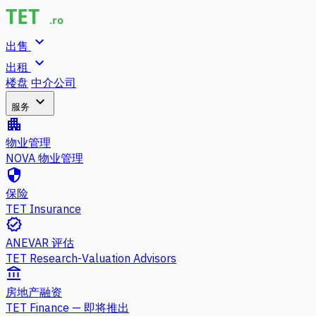
expand_more
出售
expand_more
出租
楼盘
中介公司
expand_more
服务
apartment
物业管理
NOVA 物业管理
security
保险
TET Insurance
verified
ANEVAR 评估
TET Research-Valuation Advisors
account_balance
房地产融资
TET Finance — 即将推出