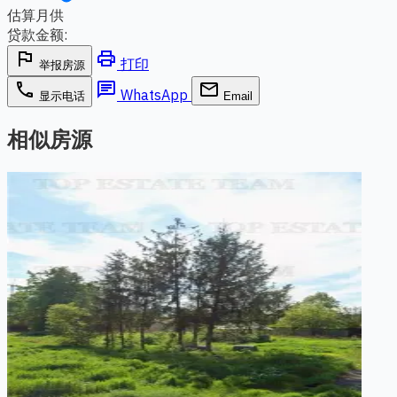
估算月供
贷款金额:
flag
print
打印
举报房源
phone
chat
email
WhatsApp
显示电话
Email
相似房源