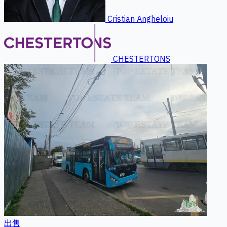
Cristian Angheloiu
CHESTERTONS
出售