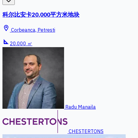
科尔比安卡20,000平方米地块
location_on
Corbeanca, Petresti
square_foot
20.000 ㎡
Radu Manaila
CHESTERTONS