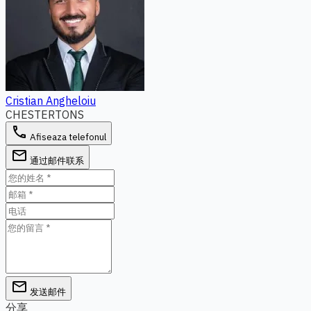
Cristian Angheloiu
CHESTERTONS
phone
Afiseaza telefonul
email
通过邮件联系
email
发送邮件
分享