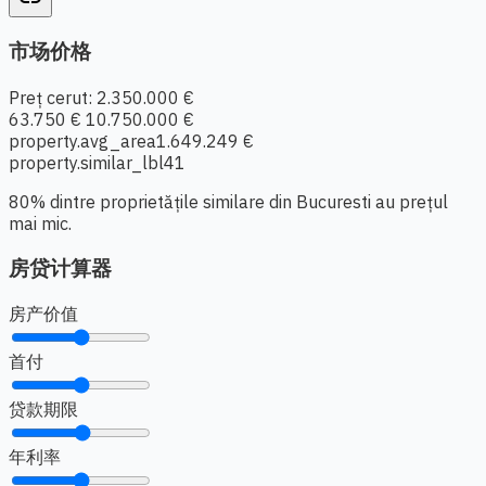
市场价格
Preț cerut: 2.350.000 €
63.750 €
10.750.000 €
property.avg_area
1.649.249 €
property.similar_lbl
41
80% dintre proprietățile similare din Bucuresti au prețul
mai mic.
房贷计算器
房产价值
首付
贷款期限
年利率