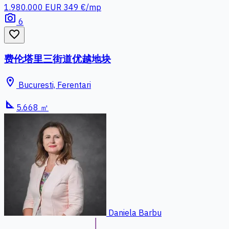
1.980.000 EUR
349 €/mp
photo_camera
6
favorite_border
费伦塔里三街道优越地块
location_on
Bucuresti, Ferentari
square_foot
5.668 ㎡
Daniela Barbu