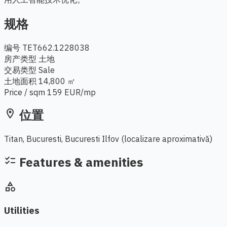
规格
编号
TET662.1228038
房产类型
土地
交易类型
Sale
土地面积
14,800 ㎡
Price / sqm
159 EUR/mp
位置
location_on
Titan, Bucuresti, Bucuresti Ilfov
(localizare aproximativă)
Leaflet
|
© OpenStreetMap
+
Features & amenities
checklist
−
category
Utilities