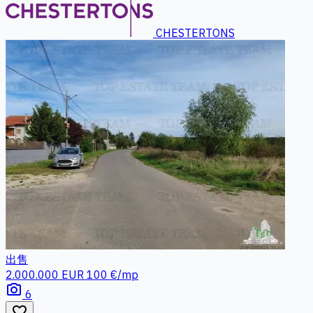
CHESTERTONS
出售
2.000.000 EUR
100 €/mp
photo_camera
6
favorite_border