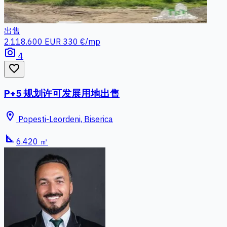
出售
2.118.600 EUR
330 €/mp
photo_camera
4
favorite_border
P+5 规划许可发展用地出售
location_on
Popesti-Leordeni, Biserica
square_foot
6.420 ㎡