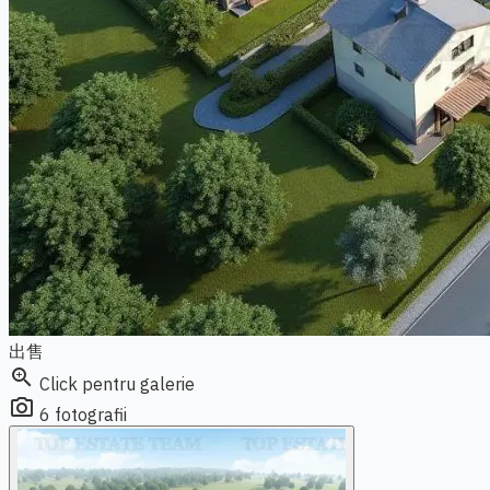
出售
zoom_in
Click pentru galerie
photo_camera
6 fotografii