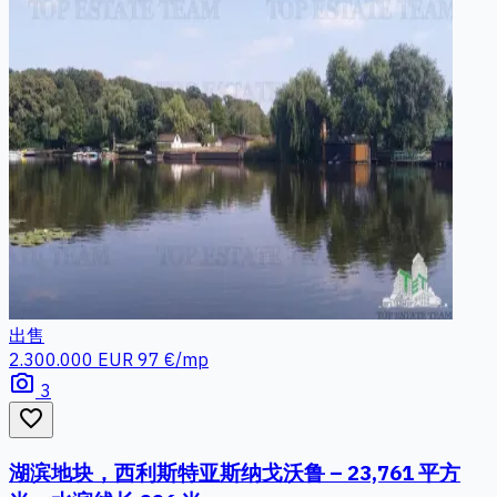
出售
2.300.000 EUR
97 €/mp
photo_camera
3
favorite_border
湖滨地块，西利斯特亚斯纳戈沃鲁 – 23,761 平方