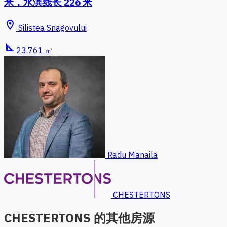
米，水滨线长 226 米
location_on
Silistea Snagovului
square_foot
23.761 ㎡
Radu Manaila
CHESTERTONS
CHESTERTONS 的其他房源