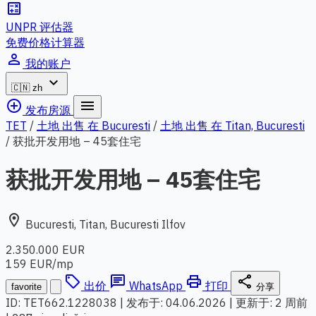
calculate
UNPR 评估器
免费价格计算器
person_outline
我的账户
expand_more
🇨🇳
zh
add_circle_outline
menu
发布房源
TET
/
土地 出售 在 Bucuresti
/
土地 出售 在 Titan, Bucuresti
/
获批开发用地 – 45套住宅
获批开发用地 – 45套住宅
location_on
Bucuresti, Titan, Bucuresti Ilfov
2.350.000 EUR
159 EUR/mp
local_offer
chat
print
share
出价
WhatsApp
打印
favorite
分享
ID: TET662.1228038
|
发布于: 04.06.2026
|
更新于: 2 周前