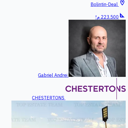
location_on
Bolintin-Deal
square_foot
223.500 م²
Gabriel Andrei
CHESTERTONS