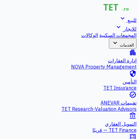
expand_more
للبيع
expand_more
للإيجار
المجمعات السكنية
الوكالات
expand_more
الخدمات
apartment
إدارة العقارات
NOVA Property Management
security
التأمين
TET Insurance
verified
تقييمات ANEVAR
TET Research-Valuation Advisors
account_balance
التمويل العقاري
TET Finance — قريبًا
calculate