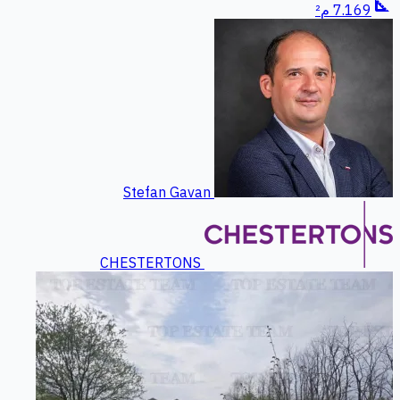
square_foot
7.169 م²
Stefan Gavan
CHESTERTONS