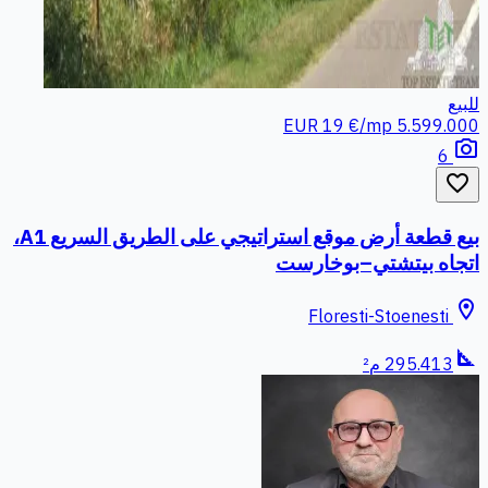
للبيع
19 €/mp
5.599.000 EUR
photo_camera
6
favorite_border
بيع قطعة أرض موقع استراتيجي على الطريق السريع A1،
اتجاه بيتشتي–بوخارست
location_on
Floresti-Stoenesti
square_foot
295.413 م²