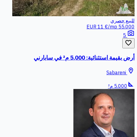
للبيع
حصري
11 €/mp
55.000 EUR
photo_camera
5
favorite_border
أرض بقيمة استثنائية: 5,000 م² في سابارني
location_on
Sabareni
square_foot
5.000 م²