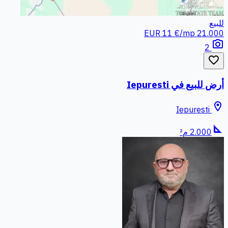
للبيع
11 €/mp
21.000 EUR
photo_camera
2
favorite_border
أرض للبيع في Iepuresti
location_on
Iepuresti
square_foot
2.000 م²