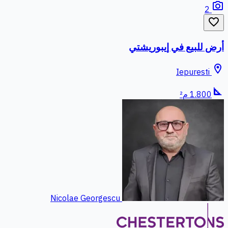
photo_camera
2
favorite_border
أرض للبيع في إيبوريشتي
location_on
Iepuresti
square_foot
1.800 م²
Nicolae Georgescu