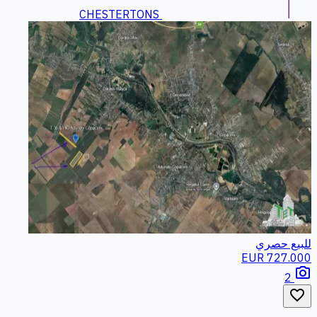
CHESTERTONS
للبيع
حصري
727.000 EUR
photo_camera
2
favorite_border