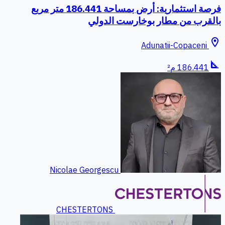
فرصة استثمارية: أرض بمساحة 186.441 متر مربع
بالقرب من مطار بوخارست الدولي
location_on
Adunatii-Copaceni
square_foot
186.441 م²
Nicolae Georgescu
CHESTERTONS