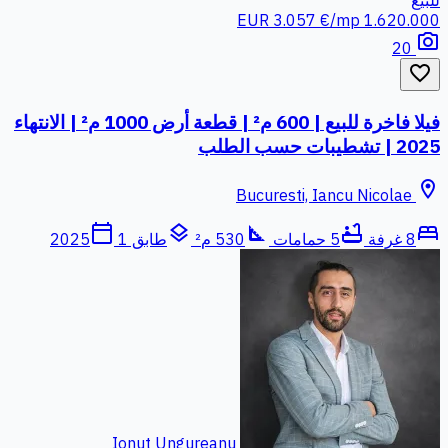
للبيع
3.057 €/mp
1.620.000 EUR
photo_camera
20
favorite_border
فيلا فاخرة للبيع | 600 م² | قطعة أرض 1000 م² | الانتهاء
2025 | تشطيبات حسب الطلب
location_on
Bucuresti, Iancu Nicolae
calendar_today
layers
square_foot
bathtub
bed
8 غرفة
5 حمامات
530 م²
طابق 1
2025
Ionut Ungureanu