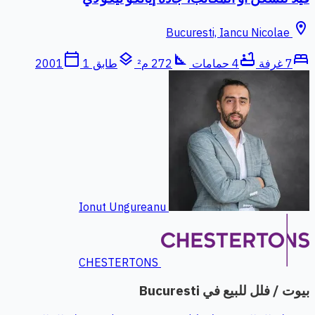
location_on
Bucuresti, Iancu Nicolae
calendar_today
layers
square_foot
bathtub
bed
7 غرفة
4 حمامات
272 م²
طابق 1
2001
Ionut Ungureanu
CHESTERTONS
بيوت / فلل للبيع في Bucuresti