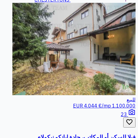
للبيع
4.044 €/mp
1.100.000 EUR
photo_camera
23
favorite_border
فيلا للسكن أو المكاتب، جادة إيانكو نيكولاي