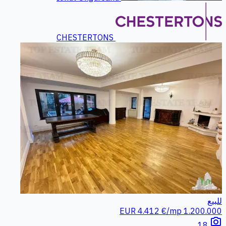
CHESTERTONS
للبيع
4.412 €/mp
1.200.000 EUR
photo_camera
18