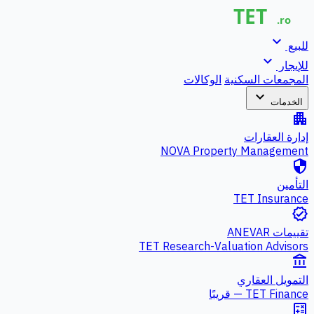
expand_more
للبيع
expand_more
للإيجار
المجمعات السكنية
الوكالات
expand_more
الخدمات
apartment
إدارة العقارات
NOVA Property Management
security
التأمين
TET Insurance
verified
تقييمات ANEVAR
TET Research-Valuation Advisors
account_balance
التمويل العقاري
TET Finance — قريبًا
calculate