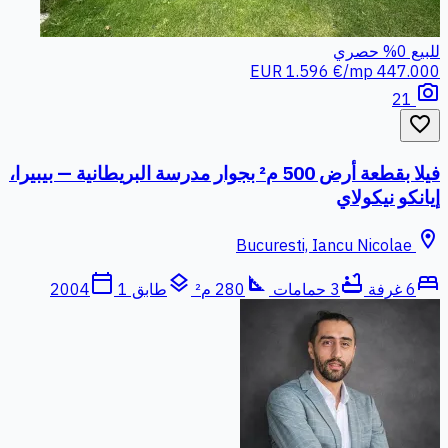
للبيع
0%
حصري
1.596 €/mp
447.000 EUR
photo_camera
21
favorite_border
فيلا بقطعة أرض 500 م² بجوار مدرسة البريطانية — بيبيرا،
إيانكو نيكولاي
location_on
Bucuresti, Iancu Nicolae
calendar_today
layers
square_foot
bathtub
bed
6 غرفة
3 حمامات
280 م²
طابق 1
2004