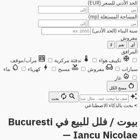
الحد الأدنى للسعر (EUR)
المساحة المستغلة (mp)
سنة البناء (الحد الأدنى)
مفروش
أي
نعم
لا
المرافق
garage
thermostat
ac_unit
تكييف هواء
تدفئة مركزية
مرآب/موقف
water_drop
bolt
pool
chair
سيارات
مفروش
مسبح
كهرباء
ماء
local_fire_department
غاز
restart_alt
مسح الكل
autorenew
search
auto_awesome
بحث
بحث بالذكاء الاصطناعي
auto_awesome
بيوت / فلل للبيع في Bucuresti
— Iancu Nicolae