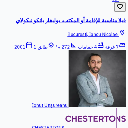
favorite_border
فيلا مناسبة للإقامة أو المكتب، بوليفار يانكو نيكولاي
location_on
Bucuresti, Iancu Nicolae
calendar_today
layers
square_foot
bathtub
bed
7 غرفة
4 حمامات
272 م²
طابق 1
2001
Ionut Ungureanu
CHESTERTONS