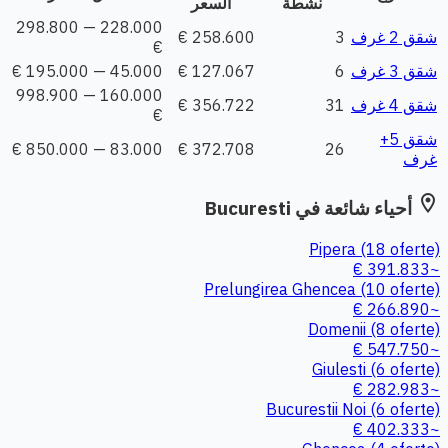
نشطة
السعر
228.000 — 298.800
شقق 2 غرف
3
258.600 €
€
شقق 3 غرف
6
127.067 €
45.000 — 195.000 €
160.000 — 998.900
شقق 4 غرف
31
356.722 €
€
شقق 5+
83.000 — 850.000 €
372.708 €
26
غرف
location_on
أحياء شائعة في Bucuresti
Pipera
(18 oferte)
~391.833 €
Prelungirea Ghencea
(10 oferte)
~266.890 €
Domenii
(8 oferte)
~547.750 €
Giulesti
(6 oferte)
~282.983 €
Bucurestii Noi
(6 oferte)
~402.333 €