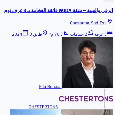
الرقي والهيبة – شقة WIDA فائقة الفخامة بـ 3 غرف نوم
location_on
Constanta, Sud-Est
calendar_today
layers
square_foot
bathtub
bed
3 غرفة
2 حمامات
76.3 م²
طابق 3
2024
Rita Bercea
CHESTERTONS