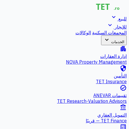
expand_more
للبيع
expand_more
للإيجار
المجمعات السكنية
الوكالات
expand_more
الخدمات
apartment
إدارة العقارات
NOVA Property Management
security
التأمين
TET Insurance
verified
تقييمات ANEVAR
TET Research-Valuation Advisors
account_balance
التمويل العقاري
TET Finance — قريبًا
calculate