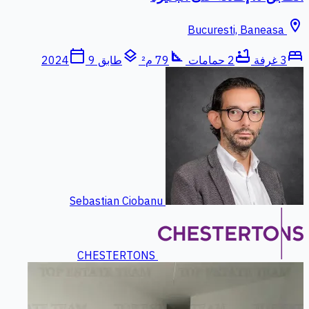
location_on
Bucuresti, Baneasa
calendar_today
layers
square_foot
bathtub
bed
3 غرفة
2 حمامات
79 م²
طابق 9
2024
Sebastian Ciobanu
CHESTERTONS