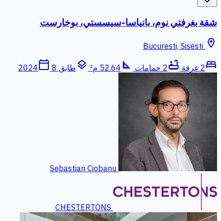
شقة بغرفتي نوم، بانياسا-سيسستي، بوخارست
location_on
Bucuresti, Sisesti
calendar_today
layers
square_foot
bathtub
bed
2 غرفة
2 حمامات
52.64 م²
طابق 8
2024
Sebastian Ciobanu
CHESTERTONS