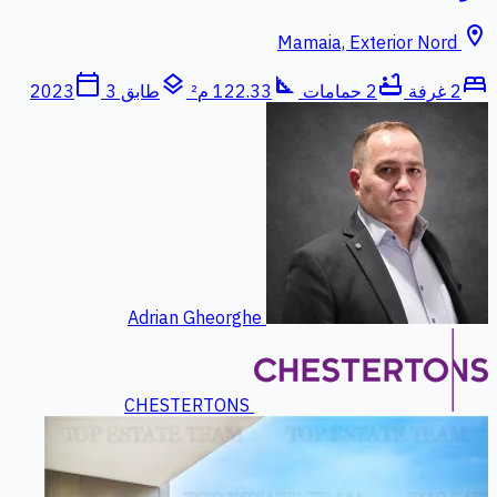
location_on
Mamaia, Exterior Nord
calendar_today
layers
square_foot
bathtub
bed
2 غرفة
2 حمامات
122.33 م²
طابق 3
2023
Adrian Gheorghe
CHESTERTONS