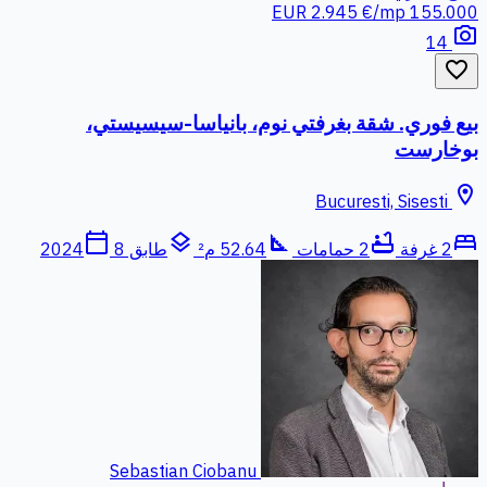
2.945 €/mp
155.000 EUR
photo_camera
14
favorite_border
بيع فوري. شقة بغرفتي نوم، بانياسا-سيسيستي،
بوخارست
location_on
Bucuresti, Sisesti
calendar_today
layers
square_foot
bathtub
bed
2 غرفة
2 حمامات
52.64 م²
طابق 8
2024
Sebastian Ciobanu