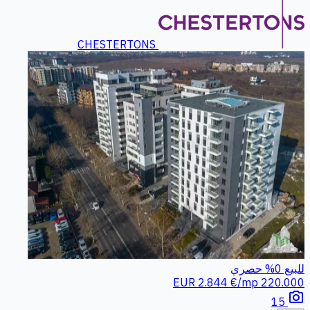
CHESTERTONS
للبيع
0%
حصري
2.844 €/mp
220.000 EUR
photo_camera
15