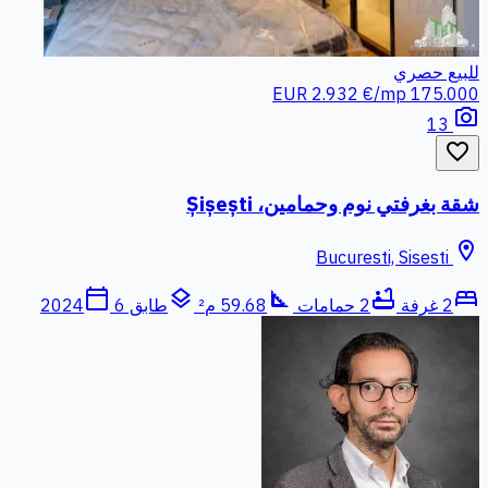
للبيع
حصري
2.932 €/mp
175.000 EUR
photo_camera
13
favorite_border
شقة بغرفتي نوم وحمامين، Șișești
location_on
Bucuresti, Sisesti
calendar_today
layers
square_foot
bathtub
bed
2 غرفة
2 حمامات
59.68 م²
طابق 6
2024