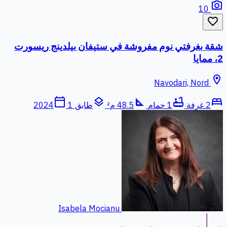
photo_camera
10
favorite_border
شقة بغرفتي نوم مفروشة في ستيفان بيلدينج ريسورت
2، ممايا
location_on
Navodari, Nord
calendar_today
layers
square_foot
bathtub
bed
2 غرفة
1 حمام
48.5 م²
طابق 1
2024
Isabela Mocianu