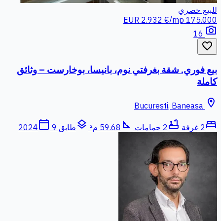
للبيع
حصري
2.932 €/mp
175.000 EUR
photo_camera
16
favorite_border
بيع فوري. شقة بغرفتي نوم، بانيسا، بوخارست – وثائق
كاملة
location_on
Bucuresti, Baneasa
calendar_today
layers
square_foot
bathtub
bed
2 غرفة
2 حمامات
59.68 م²
طابق 9
2024