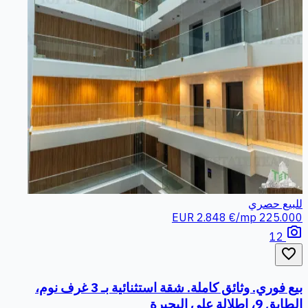
للبيع
حصري
2.848 €/mp
225.000 EUR
photo_camera
12
favorite_border
بيع فوري. وثائق كاملة. شقة استثنائية بـ 3 غرف نوم،
الطابق 9، إطلالة على البحيرة