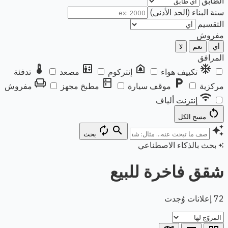
الطابق
سنة البناء (الحد الأدنى)
التقسيم
مفروش
أي
نعم
لا
المرافق
thermostat
elevator
doorbell
ac_unit
تكييف هواء
إنتركوم
مصعد
تدفئة
chair
kitchen
local_parking
مركزية
موقف سيارة
مطبخ مجهز
مفروش
wifi
إنترنت ألياف
restart_alt
مسح الكل
autorenew
search
auto_awesome
بحث
بحث بالذكاء الاصطناعي
auto_awesome
شقق فاخرة للبيع
72 إعلانات وُجدت