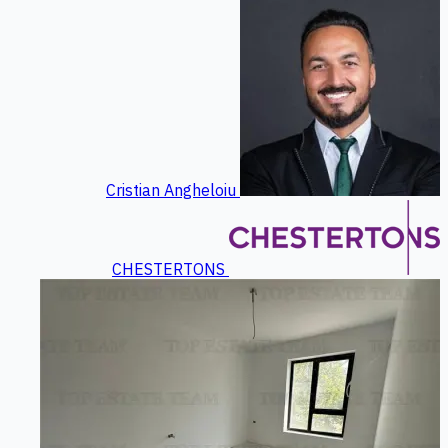
Cristian Angheloiu
CHESTERTONS