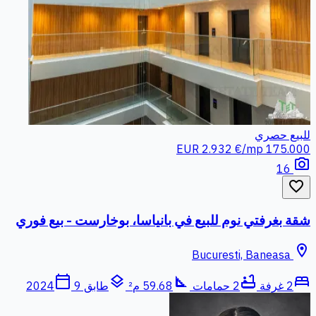
للبيع
حصري
2.932 €/mp
175.000 EUR
photo_camera
16
favorite_border
شقة بغرفتي نوم للبيع في بانياسا، بوخارست - بيع فوري
location_on
Bucuresti, Baneasa
calendar_today
layers
square_foot
bathtub
bed
2 غرفة
2 حمامات
59.68 م²
طابق 9
2024