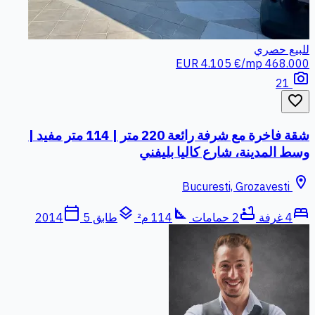
للبيع
حصري
4.105 €/mp
468.000 EUR
photo_camera
21
favorite_border
شقة فاخرة مع شرفة رائعة 220 متر | 114 متر مفيد |
وسط المدينة، شارع كاليا بليفني
location_on
Bucuresti, Grozavesti
calendar_today
layers
square_foot
bathtub
bed
4 غرفة
2 حمامات
114 م²
طابق 5
2014