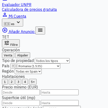
Evaluador UNPR
Calculadora de precios gratuita
person_outline
Mi Cuenta
expand_more
🇪🇸
es
add_circle_outline
menu
Añadir Anuncio
TET
tune
Filtre
Operación
Venta
Alquiler
Tipo de propiedad
País
Región
Habitaciones
1
2
3
4
5+
Precio mínimo (EUR)
Superficie útil (mp)