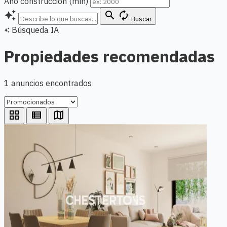
Año construcción (mín)
auto_awesome
search
autorenew
Buscar
Búsqueda IA
auto_awesome
Propiedades recomendadas
1 anuncios encontrados
grid_view
view_list
map