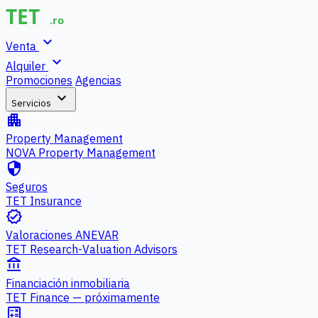
expand_more
Venta
expand_more
Alquiler
Promociones
Agencias
expand_more
Servicios
apartment
Property Management
NOVA Property Management
security
Seguros
TET Insurance
verified
Valoraciones ANEVAR
TET Research-Valuation Advisors
account_balance
Financiación inmobiliaria
TET Finance — próximamente
calculate