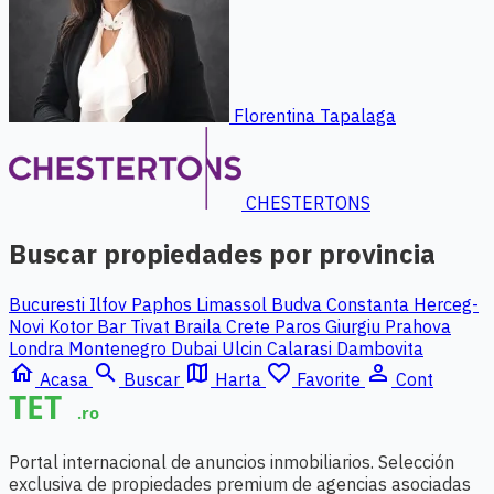
Florentina Tapalaga
CHESTERTONS
Buscar propiedades por provincia
Bucuresti Ilfov
Paphos
Limassol
Budva
Constanta
Herceg-
Novi
Kotor
Bar
Tivat
Braila
Crete
Paros
Giurgiu
Prahova
Londra
Montenegro
Dubai
Ulcin
Calarasi
Dambovita
home
search
map
favorite_border
person_outline
Acasa
Buscar
Harta
Favorite
Cont
Portal internacional de anuncios inmobiliarios. Selección
exclusiva de propiedades premium de agencias asociadas