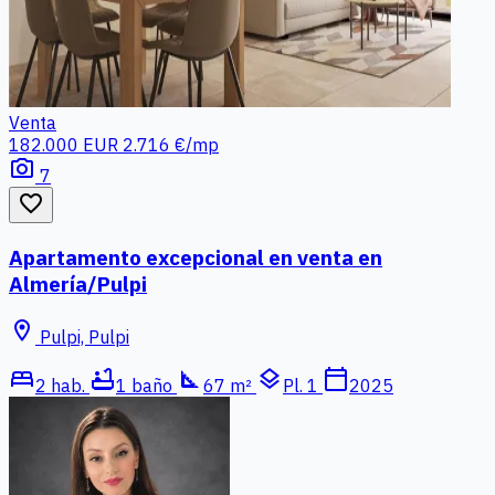
Venta
182.000 EUR
2.716 €/mp
photo_camera
7
favorite_border
Apartamento excepcional en venta en
Almería/Pulpi
location_on
Pulpi, Pulpi
bed
bathtub
square_foot
layers
calendar_today
2 hab.
1 baño
67 m²
Pl. 1
2025