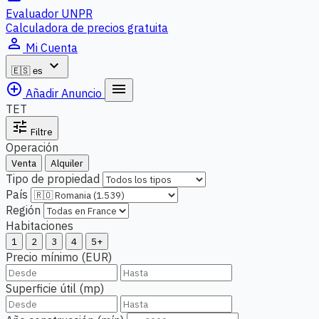
Evaluador UNPR
Calculadora de precios gratuita
person_outline
Mi Cuenta
expand_more
🇪🇸
es
add_circle_outline
menu
Añadir Anuncio
TET
tune
Filtre
Operación
Venta
Alquiler
Tipo de propiedad
País
Región
Habitaciones
1
2
3
4
5+
Precio mínimo (EUR)
Superficie útil (mp)