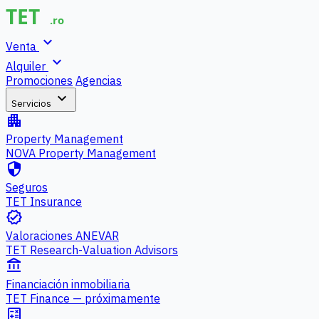
expand_more
Venta
expand_more
Alquiler
Promociones
Agencias
expand_more
Servicios
apartment
Property Management
NOVA Property Management
security
Seguros
TET Insurance
verified
Valoraciones ANEVAR
TET Research-Valuation Advisors
account_balance
Financiación inmobiliaria
TET Finance — próximamente
calculate