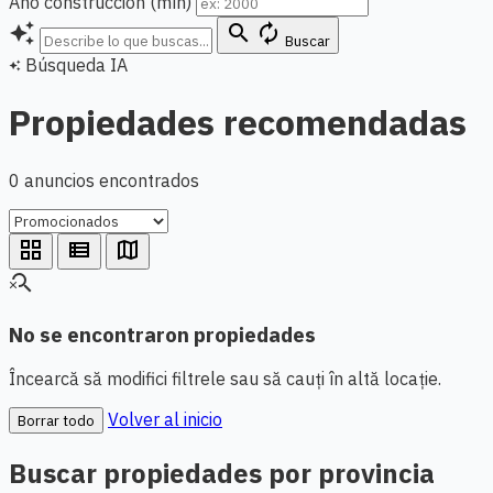
Año construcción (mín)
auto_awesome
search
autorenew
Buscar
Búsqueda IA
auto_awesome
Propiedades recomendadas
0 anuncios encontrados
grid_view
view_list
map
search_off
No se encontraron propiedades
Încearcă să modifici filtrele sau să cauți în altă locație.
Volver al inicio
Borrar todo
Buscar propiedades por provincia