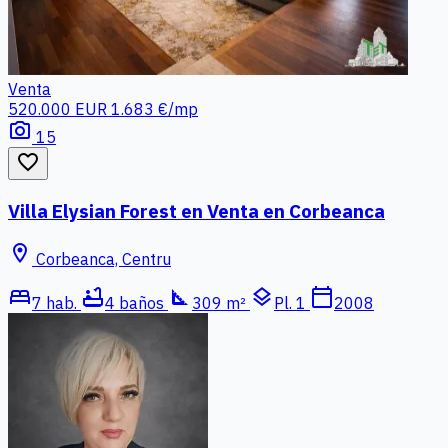
Venta
520.000 EUR
1.683 €/mp
photo_camera
15
favorite_border
Villa Elysian Forest en Venta en Corbeanca
location_on
Corbeanca, Centru
bed
bathtub
square_foot
layers
calendar_today
7 hab.
4 baños
309 m²
Pl. 1
2008