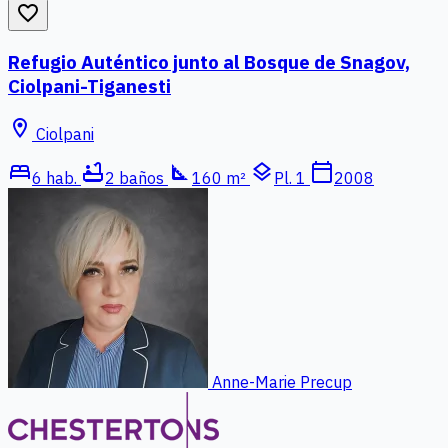
favorite_border
Refugio Auténtico junto al Bosque de Snagov,
Ciolpani-Tiganesti
location_on
Ciolpani
bed
bathtub
square_foot
layers
calendar_today
6 hab.
2 baños
160 m²
Pl. 1
2008
Anne-Marie Precup