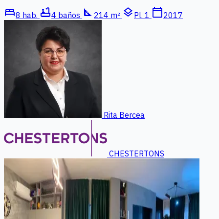
bed
bathtub
square_foot
layers
calendar_today
8 hab.
4 baños
214 m²
Pl. 1
2017
Rita Bercea
CHESTERTONS