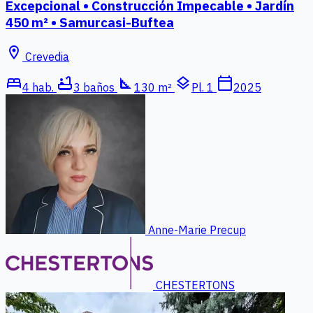
Excepcional • Construcción Impecable • Jardín
450 m² • Samurcasi-Buftea
location_on
Crevedia
bed
bathtub
square_foot
layers
calendar_today
4 hab.
3 baños
130 m²
Pl. 1
2025
Anne-Marie Precup
CHESTERTONS