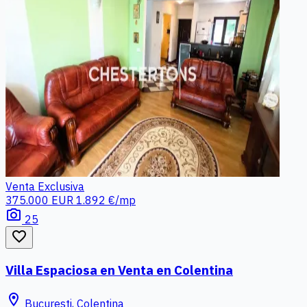
Venta
Exclusiva
375.000 EUR
1.892 €/mp
photo_camera
25
favorite_border
Villa Espaciosa en Venta en Colentina
location_on
Bucuresti, Colentina