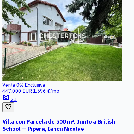
Venta
0%
Exclusiva
447.000 EUR
1.596 €/mp
photo_camera
21
favorite_border
Villa con Parcela de 500 m², Junto a British
School — Pipera, Iancu Nicolae