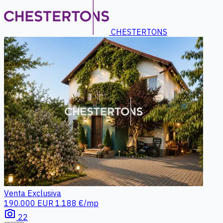
CHESTERTONS
Venta
Exclusiva
190.000 EUR
1.188 €/mp
photo_camera
22