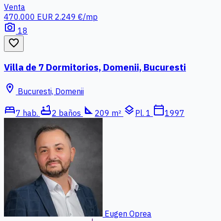
Venta
470.000 EUR
2.249 €/mp
photo_camera
18
favorite_border
Villa de 7 Dormitorios, Domenii, Bucuresti
location_on
Bucuresti, Domenii
bed
bathtub
square_foot
layers
calendar_today
7 hab.
2 baños
209 m²
Pl. 1
1997
Eugen Oprea