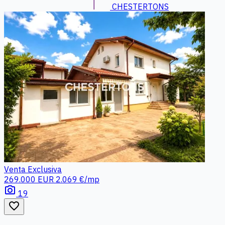
CHESTERTONS
Venta
Exclusiva
269.000 EUR
2.069 €/mp
photo_camera
19
favorite_border