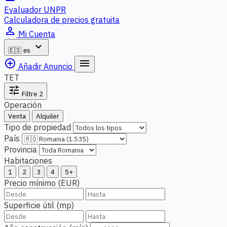
Evaluador UNPR
Calculadora de precios gratuita
person_outline
Mi Cuenta
expand_more
🇪🇸
es
add_circle_outline
menu
Añadir Anuncio
TET
tune
Filtre
2
Operación
Venta
Alquiler
Tipo de propiedad
País
Provincia
Habitaciones
1
2
3
4
5+
Precio mínimo (EUR)
Superficie útil (mp)