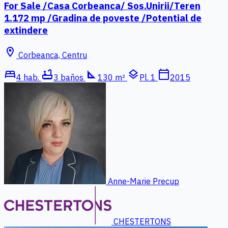
For Sale /Casa Corbeanca/ Sos.Unirii/Teren
1.172 mp /Gradina de poveste /Potential de
extindere
location_on
Corbeanca, Centru
bed
bathtub
square_foot
layers
calendar_today
4 hab.
3 baños
130 m²
Pl. 1
2015
Anne-Marie Precup
CHESTERTONS