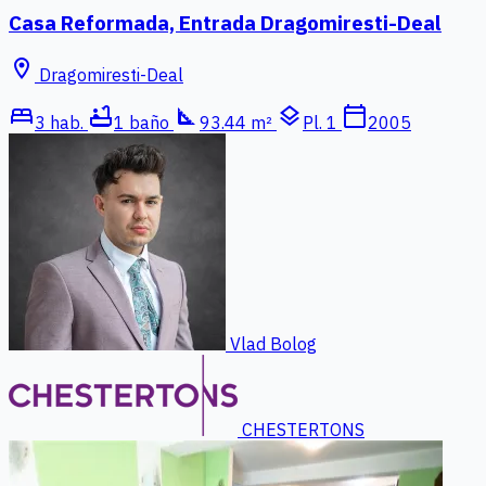
Casa Reformada, Entrada Dragomiresti-Deal
location_on
Dragomiresti-Deal
bed
bathtub
square_foot
layers
calendar_today
3 hab.
1 baño
93.44 m²
Pl. 1
2005
Vlad Bolog
CHESTERTONS