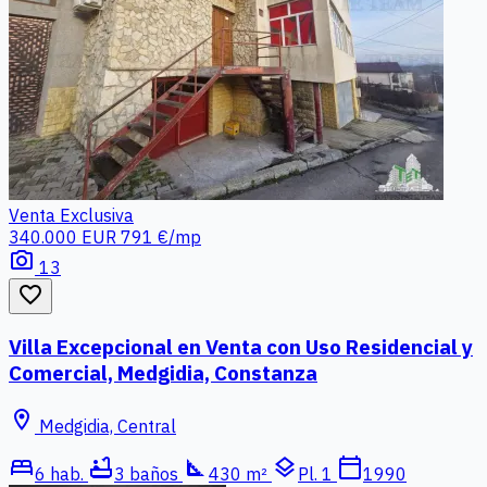
Venta
Exclusiva
340.000 EUR
791 €/mp
photo_camera
13
favorite_border
Villa Excepcional en Venta con Uso Residencial y
Comercial, Medgidia, Constanza
location_on
Medgidia, Central
bed
bathtub
square_foot
layers
calendar_today
6 hab.
3 baños
430 m²
Pl. 1
1990