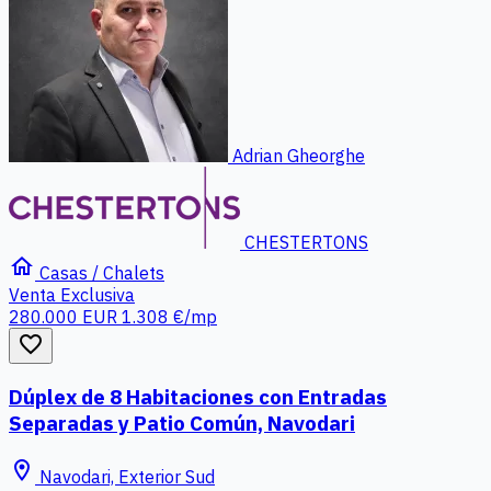
Adrian Gheorghe
CHESTERTONS
home
Casas / Chalets
Venta
Exclusiva
280.000 EUR
1.308 €/mp
favorite_border
Dúplex de 8 Habitaciones con Entradas
Separadas y Patio Común, Navodari
location_on
Navodari, Exterior Sud