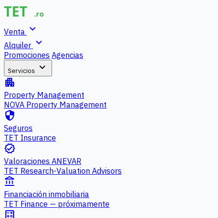
expand_more
Venta
expand_more
Alquiler
Promociones
Agencias
expand_more
Servicios
apartment
Property Management
NOVA Property Management
security
Seguros
TET Insurance
verified
Valoraciones ANEVAR
TET Research-Valuation Advisors
account_balance
Financiación inmobiliaria
TET Finance — próximamente
calculate