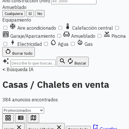
Año construcción (mín)
Amueblado
Cualquiera
Sí
No
Equipamiento
ac_unit
thermostat
Aire acondicionado
Calefacción central
garage
chair
pool
Garaje/Aparcamiento
Amueblado
Piscina
bolt
water_drop
local_fire_department
Electricidad
Agua
Gas
restart_alt
Borrar todo
auto_awesome
search
autorenew
Buscar
Búsqueda IA
auto_awesome
Casas / Chalets en venta
384 anuncios encontrados
grid_view
view_list
map
close
close
bookmark_add
Guardar