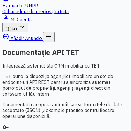
Evaluador UNPR
Calculadora de precios gratuita
person_outline
Mi Cuenta
expand_more
🇪🇸
es
add_circle_outline
menu
Añadir Anuncio
Documentație API TET
Integrează sistemul tău CRM imobiliar cu TET
TET pune la dispoziția agențiilor imobiliare un set de
endpoint-uri API REST pentru a sincroniza automat
portofoliul de proprietăți, agenți și agenții direct din
software-ul tău intern.
Documentația acoperă autentificarea, formatele de date
acceptate (JSON) și exemple practice pentru fiecare
operațiune disponibilă.
key