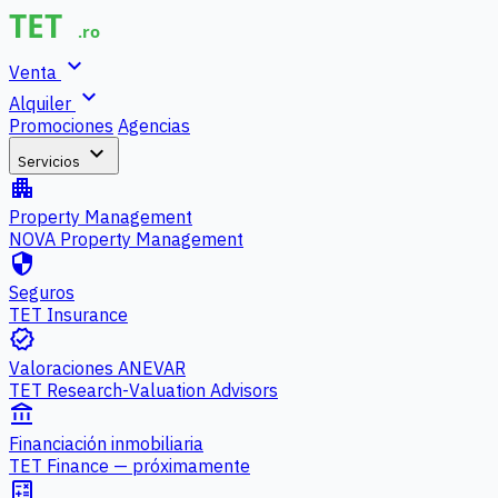
expand_more
Venta
expand_more
Alquiler
Promociones
Agencias
expand_more
Servicios
apartment
Property Management
NOVA Property Management
security
Seguros
TET Insurance
verified
Valoraciones ANEVAR
TET Research-Valuation Advisors
account_balance
Financiación inmobiliaria
TET Finance — próximamente
calculate