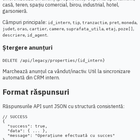
casă, teren, spațiu comercial, birou, industrial, hotel,
garsonieră.
Câmpuri principale:
,
,
,
,
,
id_intern
tip
tranzactie
pret
moneda
,
,
,
,
,
,
,
judet
oras
cartier
camere
suprafata_utila
etaj
poze[]
,
.
descriere
id_agent
Ștergere anunțuri
DELETE /api/legacy/properties/{id_intern}
Marchează anunțul ca vândut/inactiv. Util la sincronizare
automată din CRM intern.
Format răspunsuri
Răspunsurile API sunt JSON cu structură consistentă:
// SUCCESS

{

  "success": true,

  "data": { ... },

  "message": "Operațiune efectuată cu succes"
