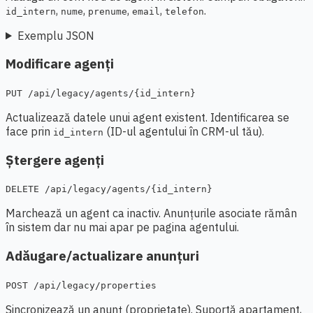
,
,
,
,
.
id_intern
nume
prenume
email
telefon
Exemplu JSON
Modificare agenți
PUT /api/legacy/agents/{id_intern}
Actualizează datele unui agent existent. Identificarea se
face prin
(ID-ul agentului în CRM-ul tău).
id_intern
Ștergere agenți
DELETE /api/legacy/agents/{id_intern}
Marchează un agent ca inactiv. Anunțurile asociate rămân
în sistem dar nu mai apar pe pagina agentului.
Adăugare/actualizare anunțuri
POST /api/legacy/properties
Sincronizează un anunț (proprietate). Suportă apartament,