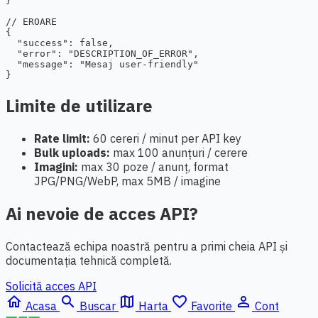
}

// EROARE

{

  "success": false,

  "error": "DESCRIPTION_OF_ERROR",

  "message": "Mesaj user-friendly"

}
Limite de utilizare
Rate limit:
60 cereri / minut per API key
Bulk uploads:
max 100 anunțuri / cerere
Imagini:
max 30 poze / anunț, format
JPG/PNG/WebP, max 5MB / imagine
Ai nevoie de acces API?
Contactează echipa noastră pentru a primi cheia API și
documentația tehnică completă.
Solicită acces API
home
search
map
favorite_border
person_outline
Acasa
Buscar
Harta
Favorite
Cont