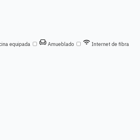
chair
wifi
ina equipada
Amueblado
Internet de fibra