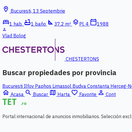
location_on
Bucuresti, 13 Septembrie
bed
bathtub
square_foot
layers
calendar_today
1 hab.
1 baño
37.2 m²
Pl. 4
1988
person
Vlad Bolog
CHESTERTONS
Buscar propiedades por provincia
Bucuresti Ilfov
Paphos
Limassol
Budva
Constanta
Herceg-N
home
search
map
favorite_border
person_outline
Acasa
Buscar
Harta
Favorite
Cont
Portal internacional de anuncios inmobiliarios. Selección ex