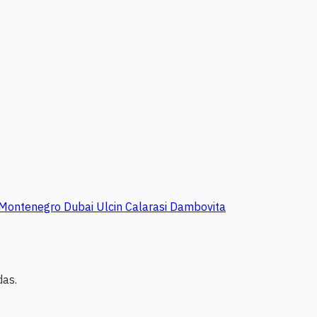
Montenegro
Dubai
Ulcin
Calarasi
Dambovita
das.