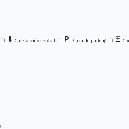
thermostat
local_parking
kitchen
Calefacción central
Plaza de parking
Coc
a