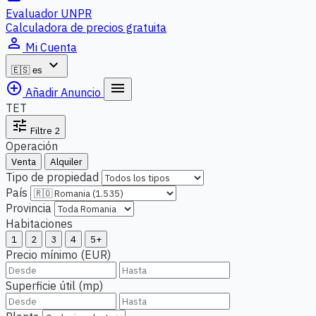
Evaluador UNPR
Calculadora de precios gratuita
person_outline
Mi Cuenta
expand_more
🇪🇸
es
add_circle_outline
menu
Añadir Anuncio
TET
tune
Filtre
2
Operación
Venta
Alquiler
Tipo de propiedad
País
Provincia
Habitaciones
1
2
3
4
5+
Precio mínimo (EUR)
Superficie útil (mp)