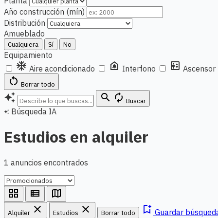
Planta
Año construcción (mín)
Distribución
Amueblado
Cualquiera
Sí
No
Equipamiento
ac_unit
doorbell
elevator
Aire acondicionado
Interfono
Ascensor
restart_alt
Borrar todo
auto_awesome
search
autorenew
Buscar
Búsqueda IA
auto_awesome
Estudios en alquiler
1 anuncios encontrados
grid_view
view_list
map
close
close
bookmark_add
Guardar búsqued
Alquiler
Estudios
Borrar todo