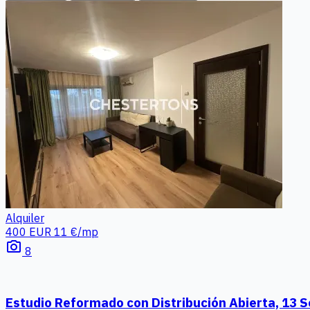
Alquiler
400 EUR
11 €/mp
photo_camera
8
Estudio Reformado con Distribución Abierta, 13 