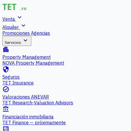
expand_more
Venta
expand_more
Alquiler
Promociones
Agencias
expand_more
Servicios
apartment
Property Management
NOVA Property Management
security
Seguros
TET Insurance
verified
Valoraciones ANEVAR
TET Research-Valuation Advisors
account_balance
Financiación inmobiliaria
TET Finance — próximamente
calculate