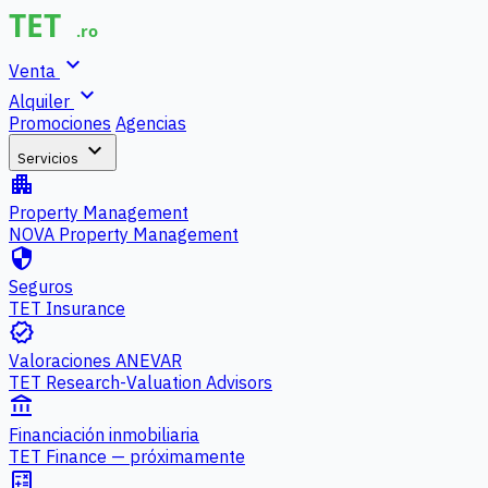
expand_more
Venta
expand_more
Alquiler
Promociones
Agencias
expand_more
Servicios
apartment
Property Management
NOVA Property Management
security
Seguros
TET Insurance
verified
Valoraciones ANEVAR
TET Research-Valuation Advisors
account_balance
Financiación inmobiliaria
TET Finance — próximamente
calculate