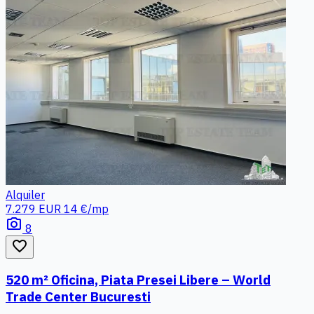
Alquiler
7.279 EUR
14 €/mp
photo_camera
8
favorite_border
520 m² Oficina, Piata Presei Libere – World
Trade Center Bucuresti