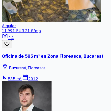
Alquiler
11.991 EUR
21 €/mp
photo_camera
14
favorite_border
Oficina de 585 m² en Zona Floreasca, Bucarest
location_on
Bucuresti, Floreasca
square_foot
calendar_today
585 m²
2012