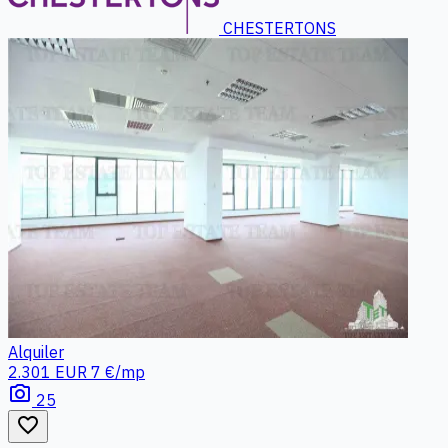
CHESTERTONS
Alquiler
2.301 EUR
7 €/mp
photo_camera
25
favorite_border