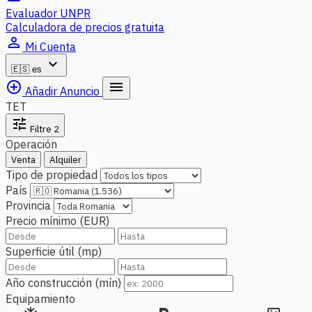
Evaluador UNPR
Calculadora de precios gratuita
person_outline
Mi Cuenta
expand_more
🇪🇸
es
add_circle_outline
menu
Añadir Anuncio
TET
tune
Filtre
2
Operación
Venta
Alquiler
Tipo de propiedad
País
Provincia
Precio mínimo (EUR)
Superficie útil (mp)
Año construcción (mín)
Equipamiento