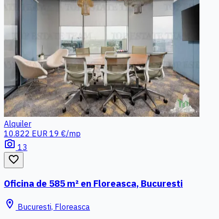
Alquiler
10.822 EUR
19 €/mp
photo_camera
13
favorite_border
Oficina de 585 m² en Floreasca, Bucuresti
location_on
Bucuresti, Floreasca