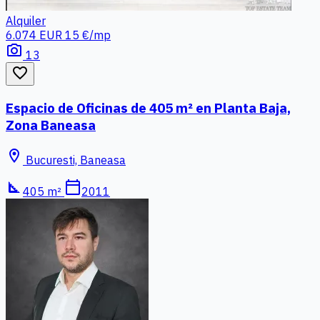
Alquiler
6.074 EUR
15 €/mp
photo_camera
13
favorite_border
Espacio de Oficinas de 405 m² en Planta Baja,
Zona Baneasa
location_on
Bucuresti, Baneasa
square_foot
calendar_today
405 m²
2011