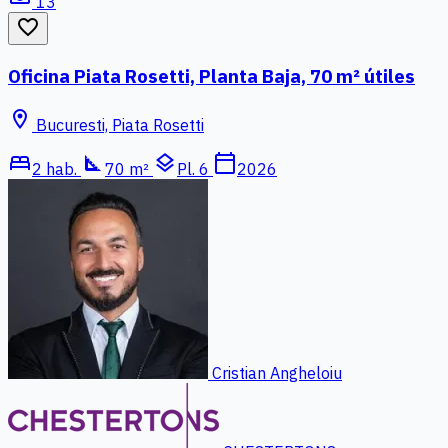
13
favorite_border
Oficina Piata Rosetti, Planta Baja, 70 m² útiles
location_on
Bucuresti, Piata Rosetti
bed
square_foot
layers
calendar_today
2 hab.
70 m²
Pl. 6
2026
Cristian Angheloiu