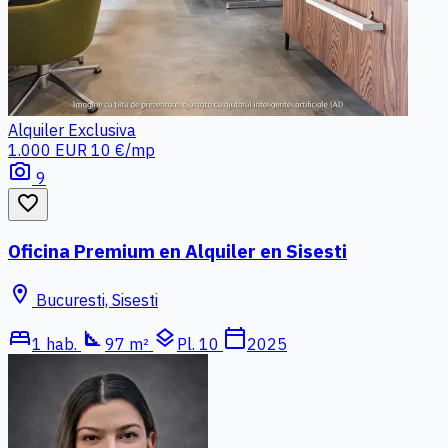
Alquiler
Exclusiva
1.000 EUR
10 €/mp
photo_camera
9
favorite_border
Oficina Premium en Alquiler en Sisesti
location_on
Bucuresti, Sisesti
bed
square_foot
layers
calendar_today
1 hab.
97 m²
Pl. 10
2025