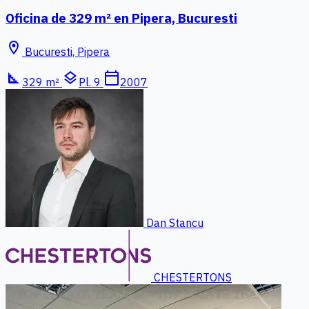
Oficina de 329 m² en Pipera, Bucuresti
location_on
Bucuresti, Pipera
square_foot
layers
calendar_today
329 m²
Pl. 9
2007
Dan Stancu
CHESTERTONS