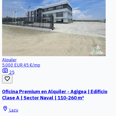
Alquiler
5.000 EUR
45 €/mp
photo_camera
25
favorite_border
Oficina Premium en Alquiler - Agigea | Edificio
Clase A | Sector Naval | 110-260 m²
location_on
Lazu