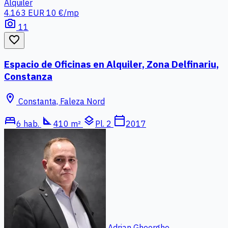
Alquiler
4.163 EUR
10 €/mp
photo_camera
11
favorite_border
Espacio de Oficinas en Alquiler, Zona Delfinariu,
Constanza
location_on
Constanta, Faleza Nord
bed
square_foot
layers
calendar_today
6 hab.
410 m²
Pl. 2
2017
Adrian Gheorghe