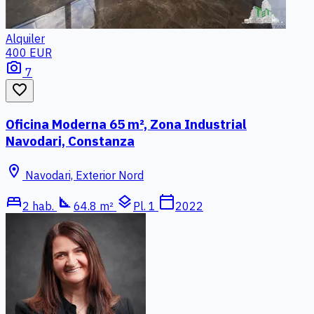
Alquiler
400 EUR
photo_camera
7
favorite_border
Oficina Moderna 65 m², Zona Industrial
Navodari, Constanza
location_on
Navodari, Exterior Nord
bed
square_foot
layers
calendar_today
2 hab.
64.8 m²
Pl. 1
2022