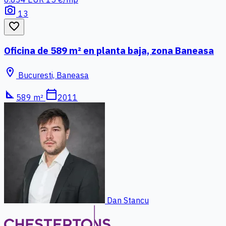
photo_camera
13
favorite_border
Oficina de 589 m² en planta baja, zona Baneasa
location_on
Bucuresti, Baneasa
square_foot
calendar_today
589 m²
2011
Dan Stancu