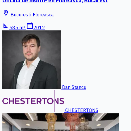
Oficina de 585 m² en Floreasca, Bucarest
location_on
Bucuresti, Floreasca
square_foot
calendar_today
585 m²
2012
Dan Stancu
CHESTERTONS