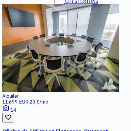
CHESTERTONS
Alquiler
11.699 EUR
20 €/mp
photo_camera
14
favorite_border