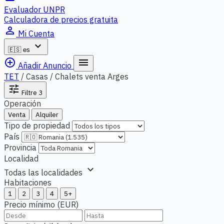
Evaluador UNPR
Calculadora de precios gratuita
person_outline
Mi Cuenta
expand_more
🇪🇸
es
add_circle_outline
menu
Añadir Anuncio
TET
/
Casas / Chalets venta Arges
tune
Filtre
3
Operación
Venta
Alquiler
Tipo de propiedad
País
Provincia
Localidad
expand_more
Todas las localidades
Habitaciones
1
2
3
4
5+
Precio mínimo (EUR)