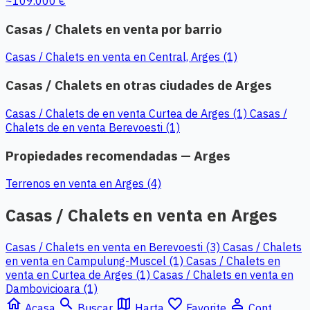
~109.000 €
Casas / Chalets en venta por barrio
Casas / Chalets en venta en Central, Arges (1)
Casas / Chalets en otras ciudades de Arges
Casas / Chalets de en venta Curtea de Arges (1)
Casas /
Chalets de en venta Berevoesti (1)
Propiedades recomendadas — Arges
Terrenos en venta en Arges (4)
Casas / Chalets en venta en Arges
Casas / Chalets en venta en Berevoesti (3)
Casas / Chalets
en venta en Campulung-Muscel (1)
Casas / Chalets en
venta en Curtea de Arges (1)
Casas / Chalets en venta en
Dambovicioara (1)
home
search
map
favorite_border
person_outline
Acasa
Buscar
Harta
Favorite
Cont