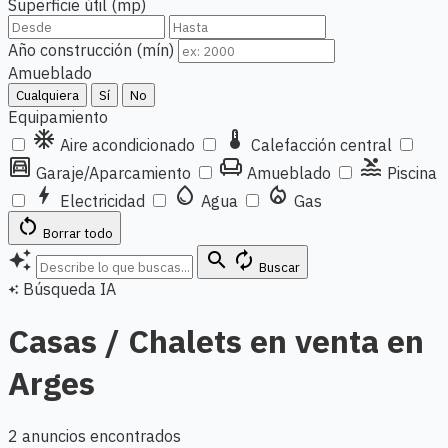
Superficie útil (mp)
Año construcción (mín)
Amueblado
Cualquiera
Sí
No
Equipamiento
ac_unit
thermostat
Aire acondicionado
Calefacción central
garage
chair
pool
Garaje/Aparcamiento
Amueblado
Piscina
bolt
water_drop
local_fire_department
Electricidad
Agua
Gas
restart_alt
Borrar todo
auto_awesome
search
autorenew
Buscar
Búsqueda IA
auto_awesome
Casas / Chalets en venta en
Arges
2 anuncios encontrados