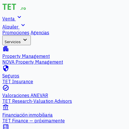
expand_more
Venta
expand_more
Alquiler
Promociones
Agencias
expand_more
Servicios
apartment
Property Management
NOVA Property Management
security
Seguros
TET Insurance
verified
Valoraciones ANEVAR
TET Research-Valuation Advisors
account_balance
Financiación inmobiliaria
TET Finance — próximamente
calculate