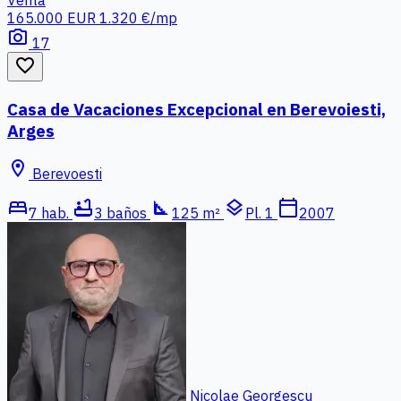
165.000 EUR
1.320 €/mp
photo_camera
17
favorite_border
Casa de Vacaciones Excepcional en Berevoiesti,
Arges
location_on
Berevoesti
bed
bathtub
square_foot
layers
calendar_today
7 hab.
3 baños
125 m²
Pl. 1
2007
Nicolae Georgescu