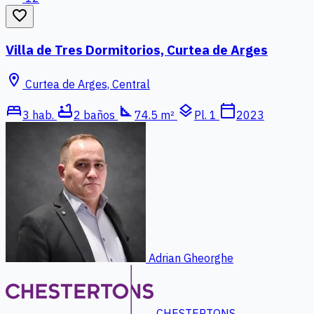
favorite_border
Villa de Tres Dormitorios, Curtea de Arges
location_on
Curtea de Arges, Central
bed
bathtub
square_foot
layers
calendar_today
3 hab.
2 baños
74.5 m²
Pl. 1
2023
Adrian Gheorghe
CHESTERTONS