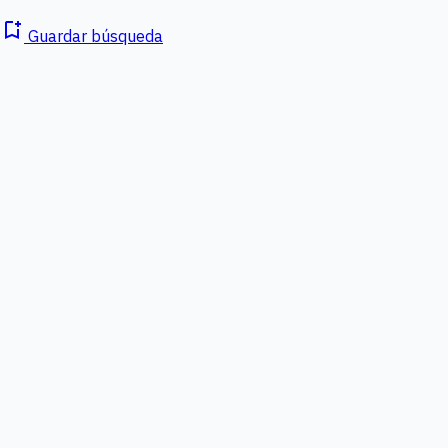
bookmark_add
Guardar búsqueda