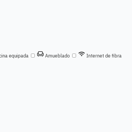
chair
wifi
ina equipada
Amueblado
Internet de fibra