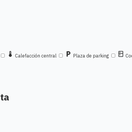
thermostat
local_parking
kitchen
Calefacción central
Plaza de parking
Coc
ta