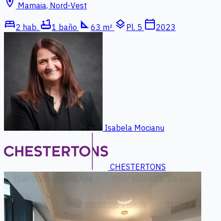
location_on
Mamaia, Nord-Vest
bed
bathtub
square_foot
layers
calendar_today
2 hab.
1 baño
63 m²
Pl. 5
2023
Isabela Mocianu
CHESTERTONS