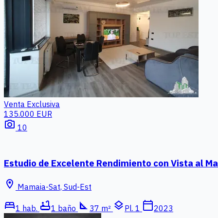
Venta
Exclusiva
135.000 EUR
photo_camera
10
Estudio de Excelente Rendimiento con Vista al M
location_on
Mamaia-Sat, Sud-Est
bed
bathtub
square_foot
layers
calendar_today
1 hab.
1 baño
37 m²
Pl. 1
2023