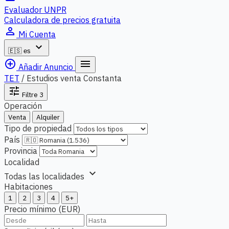
Evaluador UNPR
Calculadora de precios gratuita
person_outline
Mi Cuenta
expand_more
🇪🇸
es
add_circle_outline
menu
Añadir Anuncio
TET
/
Estudios venta Constanta
tune
Filtre
3
Operación
Venta
Alquiler
Tipo de propiedad
País
Provincia
Localidad
expand_more
Todas las localidades
Habitaciones
1
2
3
4
5+
Precio mínimo (EUR)