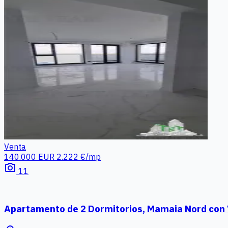
Venta
140.000 EUR
2.222 €/mp
photo_camera
11
Apartamento de 2 Dormitorios, Mamaia Nord con 