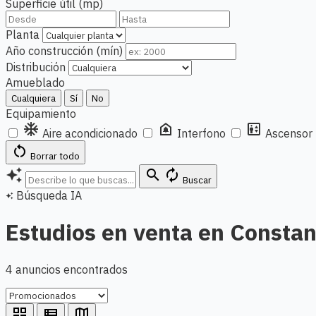
Superficie útil (mp)
Planta
Año construcción (mín)
Distribución
Amueblado
Cualquiera
Sí
No
Equipamiento
ac_unit
doorbell
elevator
Aire acondicionado
Interfono
Ascensor
restart_alt
Borrar todo
auto_awesome
search
autorenew
Buscar
Búsqueda IA
auto_awesome
Estudios en venta en Constan
4 anuncios encontrados
grid_view
view_list
map