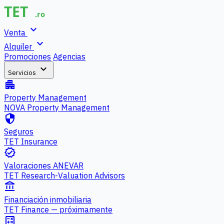
expand_more
Venta
expand_more
Alquiler
Promociones
Agencias
expand_more
Servicios
apartment
Property Management
NOVA Property Management
security
Seguros
TET Insurance
verified
Valoraciones ANEVAR
TET Research-Valuation Advisors
account_balance
Financiación inmobiliaria
TET Finance — próximamente
calculate