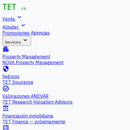
expand_more
Venta
expand_more
Alquiler
Promociones
Agencias
expand_more
Servicios
apartment
Property Management
NOVA Property Management
security
Seguros
TET Insurance
verified
Valoraciones ANEVAR
TET Research-Valuation Advisors
account_balance
Financiación inmobiliaria
TET Finance — próximamente
calculate