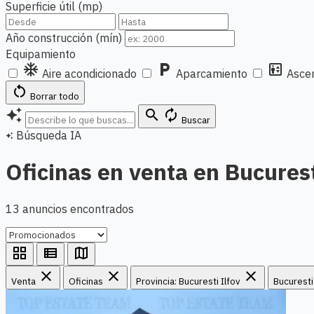
Superficie útil (mp)
Año construcción (mín)
Equipamiento
ac_unit
local_parking
elevator
Aire acondicionado
Aparcamiento
Asce
restart_alt
Borrar todo
auto_awesome
search
autorenew
Buscar
Búsqueda IA
auto_awesome
Oficinas en venta en Bucures
13 anuncios encontrados
grid_view
view_list
map
close
close
close
Venta
Oficinas
Provincia: Bucuresti Ilfov
Bucurest