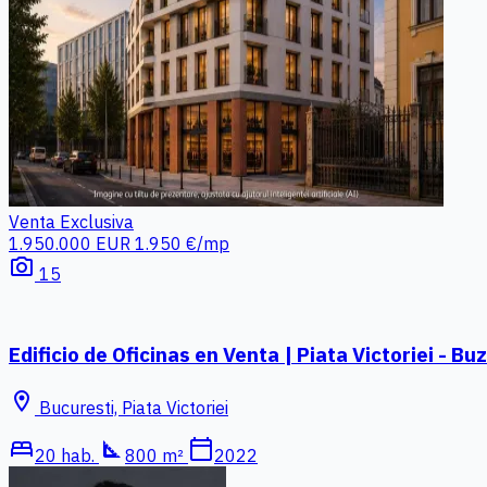
Venta
Exclusiva
1.950.000 EUR
1.950 €/mp
photo_camera
15
Edificio de Oficinas en Venta | Piata Victoriei - Bu
location_on
Bucuresti, Piata Victoriei
bed
square_foot
calendar_today
20 hab.
800 m²
2022