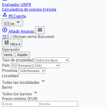
Evaluador UNPR
Calculadora de precios gratuita
person_outline
Mi Cuenta
expand_more
🇪🇸
es
add_circle_outline
menu
Añadir Anuncio
TET
/
Oficinas venta Bucuresti
tune
Filtre
4
Operación
Venta
Alquiler
Tipo de propiedad
País
Provincia
Localidad
expand_more
Todas las localidades
Barrio
expand_more
Todos los barrios
Precio mínimo (EUR)