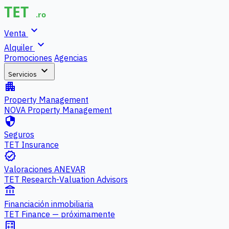
expand_more
Venta
expand_more
Alquiler
Promociones
Agencias
expand_more
Servicios
apartment
Property Management
NOVA Property Management
security
Seguros
TET Insurance
verified
Valoraciones ANEVAR
TET Research-Valuation Advisors
account_balance
Financiación inmobiliaria
TET Finance — próximamente
calculate