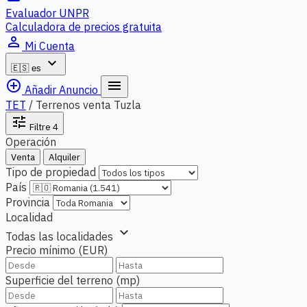
Evaluador UNPR
Calculadora de precios gratuita
person_outline
Mi Cuenta
expand_more
🇪🇸
es
add_circle_outline
menu
Añadir Anuncio
TET
/
Terrenos venta Tuzla
tune
Filtre
4
Operación
Venta
Alquiler
Tipo de propiedad
País
Provincia
Localidad
expand_more
Todas las localidades
Precio mínimo (EUR)
Superficie del terreno (mp)