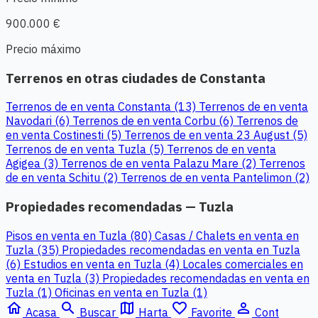
900.000 €
Precio máximo
Terrenos en otras ciudades de Constanta
Terrenos de en venta Constanta (13)
Terrenos de en venta
Navodari (6)
Terrenos de en venta Corbu (6)
Terrenos de
en venta Costinesti (5)
Terrenos de en venta 23 August (5)
Terrenos de en venta Tuzla (5)
Terrenos de en venta
Agigea (3)
Terrenos de en venta Palazu Mare (2)
Terrenos
de en venta Schitu (2)
Terrenos de en venta Pantelimon (2)
Propiedades recomendadas — Tuzla
Pisos en venta en Tuzla (80)
Casas / Chalets en venta en
Tuzla (35)
Propiedades recomendadas en venta en Tuzla
(6)
Estudios en venta en Tuzla (4)
Locales comerciales en
venta en Tuzla (3)
Propiedades recomendadas en venta en
Tuzla (1)
Oficinas en venta en Tuzla (1)
home
search
map
favorite_border
person_outline
Acasa
Buscar
Harta
Favorite
Cont