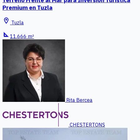
Premium en Tuzla
location_on
Tuzla
square_foot
11.666 m²
Rita Bercea
CHESTERTONS