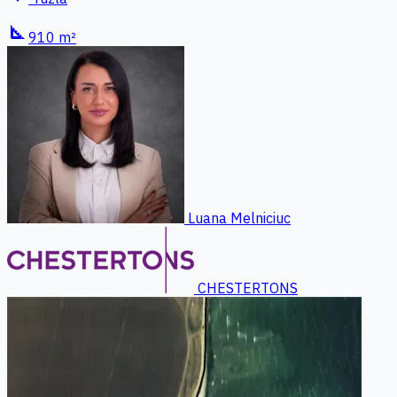
square_foot
910 m²
Luana Melniciuc
CHESTERTONS