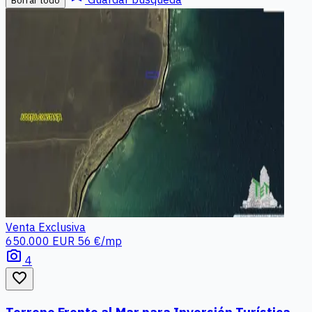
Venta
Exclusiva
650.000 EUR
56 €/mp
photo_camera
4
favorite_border
Terreno Frente al Mar para Inversión Turística