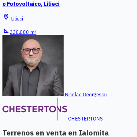
o Fotovoltaico, Lilieci
location_on
Lilieci
square_foot
330.000 m²
Nicolae Georgescu
CHESTERTONS
Terrenos en venta en Ialomita