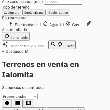
Año construcción (mín)
Tipo de terreno
Cualquiera
Suelo urbano
Suelo rústico
Equipamiento
bolt
water_drop
local_fire_department
plumbing
Electricidad
Agua
Gas
Alcantarillado
restart_alt
Borrar todo
auto_awesome
search
autorenew
Buscar
Búsqueda IA
auto_awesome
Terrenos en venta en
Ialomita
2 anuncios encontrados
grid_view
view_list
map