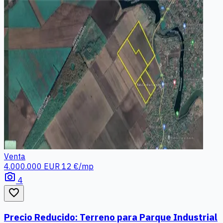
Venta
4.000.000 EUR
12 €/mp
photo_camera
4
favorite_border
Precio Reducido: Terreno para Parque Industrial