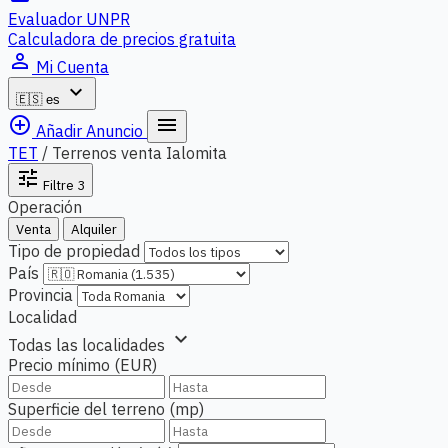
Evaluador UNPR
Calculadora de precios gratuita
person_outline
Mi Cuenta
expand_more
🇪🇸
es
add_circle_outline
menu
Añadir Anuncio
TET
/
Terrenos venta Ialomita
tune
Filtre
3
Operación
Venta
Alquiler
Tipo de propiedad
País
Provincia
Localidad
expand_more
Todas las localidades
Precio mínimo (EUR)
Superficie del terreno (mp)