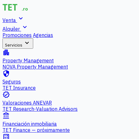
expand_more
Venta
expand_more
Alquiler
Promociones
Agencias
expand_more
Servicios
apartment
Property Management
NOVA Property Management
security
Seguros
TET Insurance
verified
Valoraciones ANEVAR
TET Research-Valuation Advisors
account_balance
Financiación inmobiliaria
TET Finance — próximamente
calculate