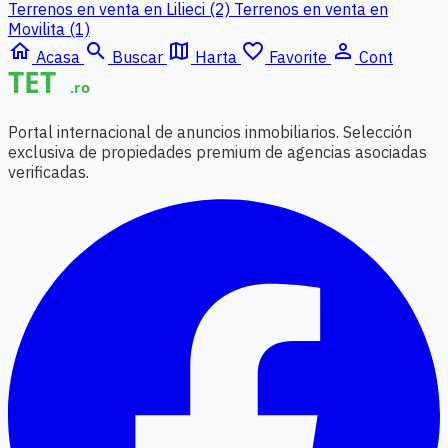
Terrenos en venta en Lilieci (2)
Terrenos en venta en
Movilita (1)
home
search
map
favorite_border
person_outline
Acasa
Buscar
Harta
Favorite
Cont
Portal internacional de anuncios inmobiliarios. Selección
exclusiva de propiedades premium de agencias asociadas
verificadas.