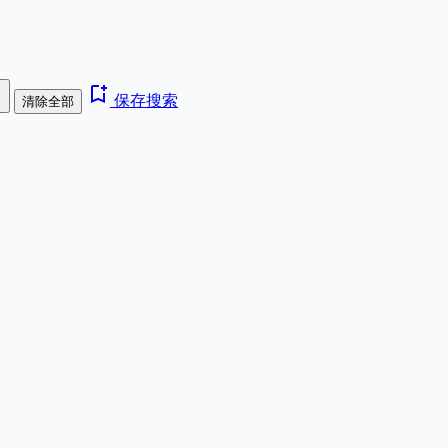
e
bookmark_add
保存搜索
清除全部