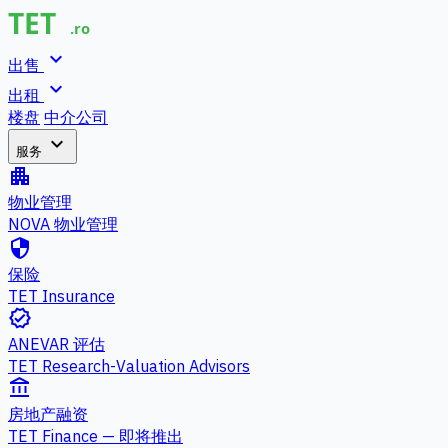
expand_more
出售
expand_more
出租
楼盘
中介公司
expand_more
服务
apartment
物业管理
NOVA 物业管理
security
保险
TET Insurance
verified
ANEVAR 评估
TET Research-Valuation Advisors
account_balance
房地产融资
TET Finance — 即将推出