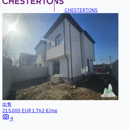
CHESTERTONS
出售
215.000 EUR
1.762 €/mp
photo_camera
9