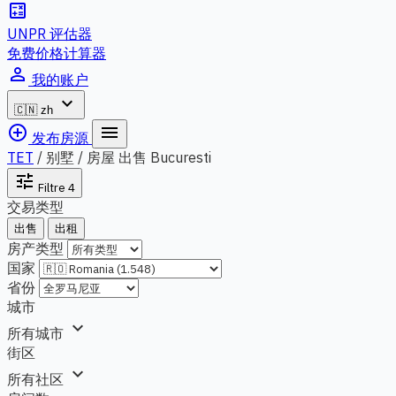
calculate
UNPR 评估器
免费价格计算器
person_outline
我的账户
expand_more
🇨🇳
zh
add_circle_outline
menu
发布房源
TET
/
别墅 / 房屋 出售 Bucuresti
tune
Filtre
4
交易类型
出售
出租
房产类型
国家
省份
城市
expand_more
所有城市
街区
expand_more
所有社区