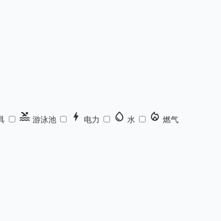
pool
bolt
water_drop
local_fire_department
具
游泳池
电力
水
燃气