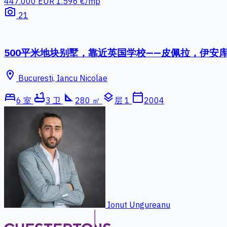
447.000 EUR
1.596 €/mp
photo_camera
21
500平米地块别墅，靠近英国学校——皮佩拉，伊安库
location_on
Bucuresti, Iancu Nicolae
bed
bathtub
square_foot
layers
calendar_today
6 室
3 卫
280 ㎡
层 1
2004
Ionut Ungureanu