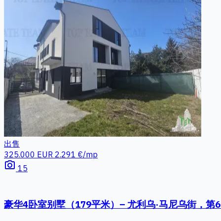
出售
325.000 EUR
2.291 €/mp
photo_camera
15
豪华4卧室别墅（179平米）– 尤利乌·马尼乌街，第