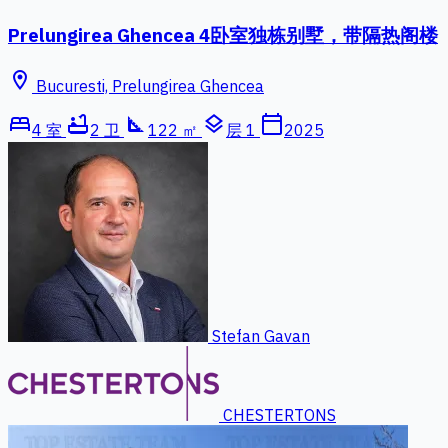
Prelungirea Ghencea 4卧室独栋别墅，带隔热阁楼
location_on
Bucuresti, Prelungirea Ghencea
bed
bathtub
square_foot
layers
calendar_today
4 室
2 卫
122 ㎡
层 1
2025
Stefan Gavan
CHESTERTONS