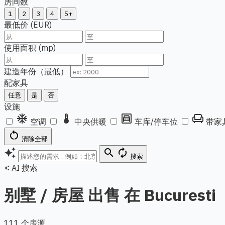
房间数
1
2
3
4
5+
最低价 (EUR)
使用面积 (mp)
建造年份（最低）
配家具
任意
是
否
设施
ac_unit
thermostat
garage
chair
空调
中央供暖
车库/停车位
带家
restart_alt
清除全部
auto_awesome
search
autorenew
搜索
AI 搜索
auto_awesome
别墅 / 房屋 出售 在 Bucuresti
111 个房源