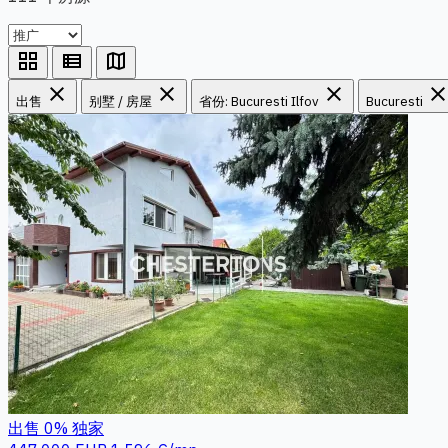
grid_view
view_list
map
close
close
close
clos
出售
别墅 / 房屋
省份: Bucuresti Ilfov
Bucuresti
出售
0%
独家