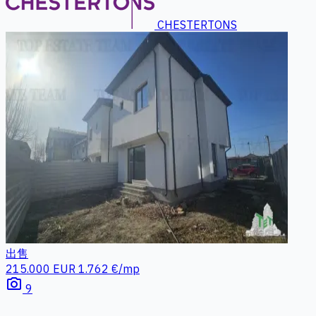
CHESTERTONS
出售
215.000 EUR
1.762 €/mp
photo_camera
9