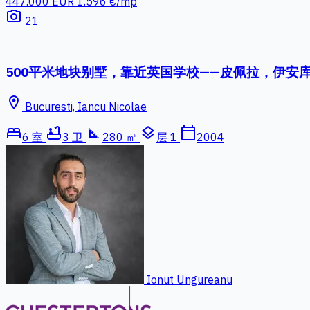
447.000 EUR
1.596 €/mp
photo_camera
21
500平米地块别墅，靠近英国学校——皮佩拉，伊安库
location_on
Bucuresti, Iancu Nicolae
bed
bathtub
square_foot
layers
calendar_today
6 室
3 卫
280 ㎡
层 1
2004
Ionut Ungureanu