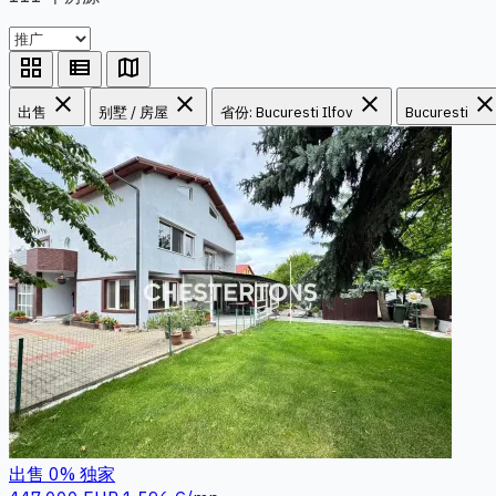
grid_view
view_list
map
close
close
close
clos
出售
别墅 / 房屋
省份: Bucuresti Ilfov
Bucuresti
出售
0%
独家