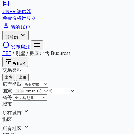
calculate
UNPR 评估器
免费价格计算器
person_outline
我的账户
expand_more
🇨🇳
zh
add_circle_outline
menu
发布房源
TET
/
别墅 / 房屋 出售 Bucuresti
tune
Filtre
4
交易类型
出售
出租
房产类型
国家
省份
城市
expand_more
所有城市
街区
expand_more
所有社区