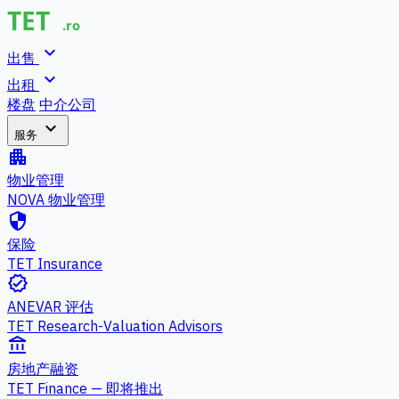
expand_more
出售
expand_more
出租
楼盘
中介公司
expand_more
服务
apartment
物业管理
NOVA 物业管理
security
保险
TET Insurance
verified
ANEVAR 评估
TET Research-Valuation Advisors
account_balance
房地产融资
TET Finance — 即将推出