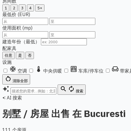
房间数
1
2
3
4
5+
最低价 (EUR)
使用面积 (mp)
建造年份（最低）
配家具
任意
是
否
设施
ac_unit
thermostat
garage
chair
空调
中央供暖
车库/停车位
带家
restart_alt
清除全部
auto_awesome
search
autorenew
搜索
AI 搜索
auto_awesome
别墅 / 房屋 出售 在 Bucuresti
111 个房源