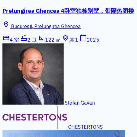
Prelungirea Ghencea 4卧室独栋别墅，带隔热阁楼
location_on
Bucuresti, Prelungirea Ghencea
bed
bathtub
square_foot
layers
calendar_today
4 室
2 卫
122 ㎡
层 1
2025
Stefan Gavan
CHESTERTONS