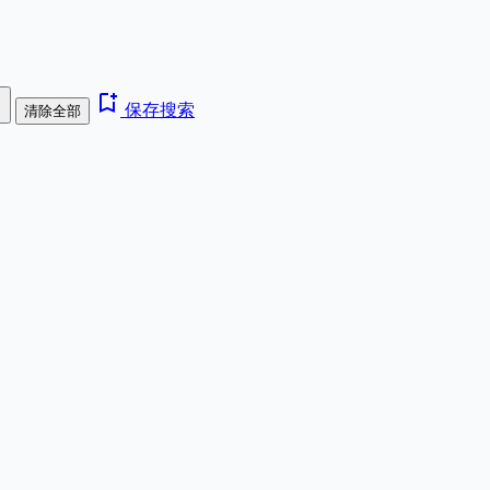
e
bookmark_add
保存搜索
清除全部