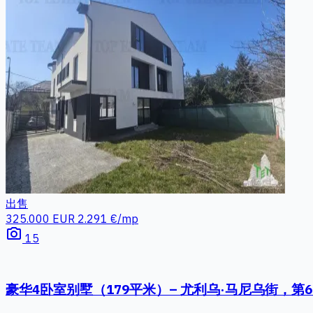
出售
325.000 EUR
2.291 €/mp
photo_camera
15
豪华4卧室别墅（179平米）– 尤利乌·马尼乌街，第