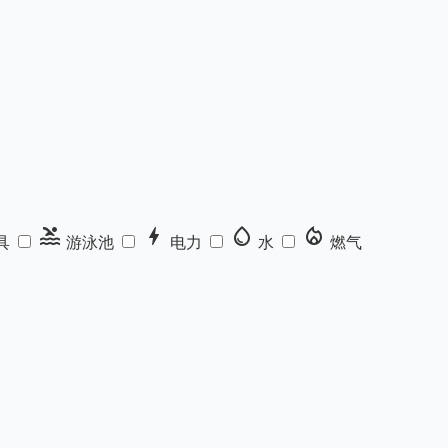
pool
bolt
water_drop
local_fire_department
具
游泳池
电力
水
燃气