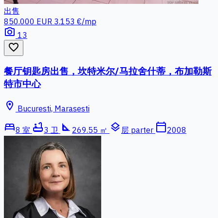
出售
850.000 EUR
3.153 €/mp
photo_camera
13
favorite_border
餐厅钥匙房出售，坎特米尔/马拉舍什蒂，布加勒斯
特市中心
location_on
Bucuresti, Marasesti
bed
bathtub
square_foot
layers
calendar_today
8 室
3 卫
269.55 ㎡
层 parter
2008