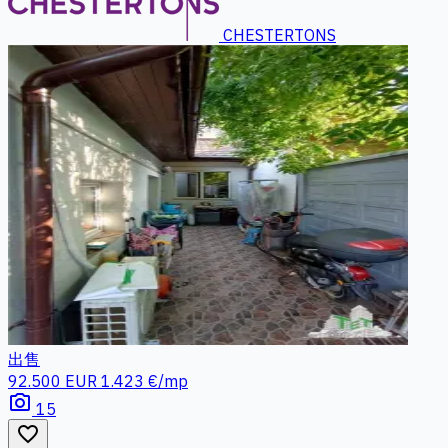
CHESTERTONS
出售
92.500 EUR
1.423 €/mp
photo_camera
15
favorite_border