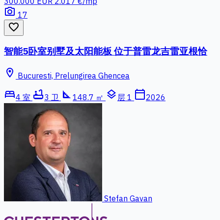
300.000 EUR
2.017 €/mp
photo_camera
17
favorite_border
智能5卧室别墅及太阳能板 位于普雷龙吉雷亚根恰
location_on
Bucuresti, Prelungirea Ghencea
bed
bathtub
square_foot
layers
calendar_today
4 室
3 卫
148.7 ㎡
层 1
2026
Stefan Gavan