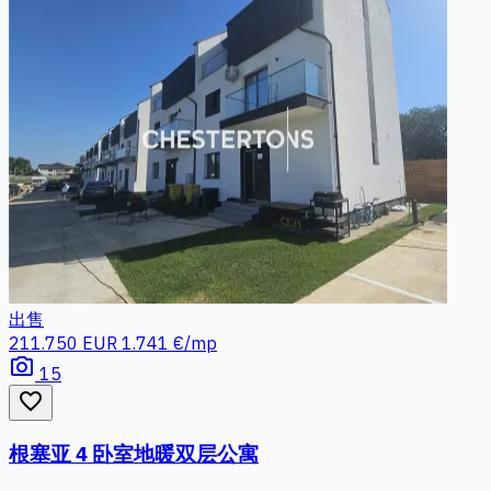
出售
211.750 EUR
1.741 €/mp
photo_camera
15
favorite_border
根塞亚 4 卧室地暖双层公寓