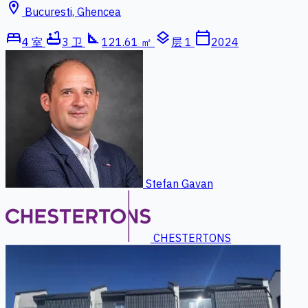
location_on
Bucuresti, Ghencea
bed
bathtub
square_foot
layers
calendar_today
4 室
3 卫
121.61 ㎡
层 1
2024
Stefan Gavan
CHESTERTONS