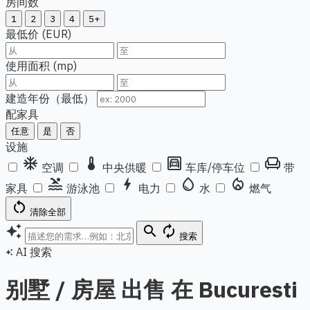
房间数
1
2
3
4
5+
最低价 (EUR)
使用面积 (mp)
建造年份（最低）
配家具
任意
是
否
设施
ac_unit
thermostat
garage
chair
空调
中央供暖
车库/停车位
带
pool
bolt
water_drop
local_fire_department
家具
游泳池
电力
水
燃气
restart_alt
清除全部
auto_awesome
search
autorenew
搜索
AI 搜索
auto_awesome
别墅 / 房屋 出售 在 Bucuresti