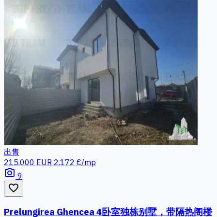
出售
215.000 EUR
2.172 €/mp
photo_camera
9
favorite_border
Prelungirea Ghencea 4卧室独栋别墅，带隔热阁楼