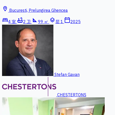
location_on
Bucuresti, Prelungirea Ghencea
bed
bathtub
square_foot
layers
calendar_today
4 室
2 卫
99 ㎡
层 1
2025
Stefan Gavan
CHESTERTONS