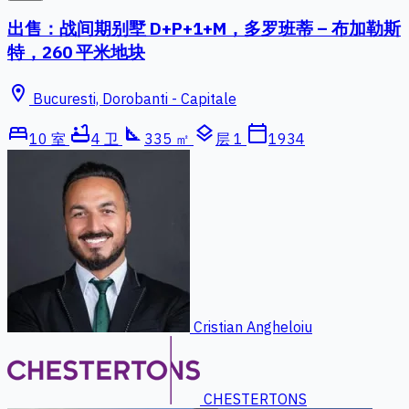
出售：战间期别墅 D+P+1+M，多罗班蒂 – 布加勒斯
特，260 平米地块
location_on
Bucuresti, Dorobanti - Capitale
bed
bathtub
square_foot
layers
calendar_today
10 室
4 卫
335 ㎡
层 1
1934
Cristian Angheloiu
CHESTERTONS