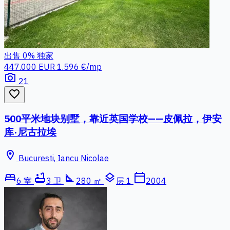
出售
0%
独家
447.000 EUR
1.596 €/mp
photo_camera
21
favorite_border
500平米地块别墅，靠近英国学校——皮佩拉，伊安
库·尼古拉埃
location_on
Bucuresti, Iancu Nicolae
bed
bathtub
square_foot
layers
calendar_today
6 室
3 卫
280 ㎡
层 1
2004