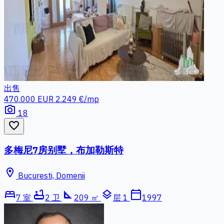
出售
470.000 EUR
2.249 €/mp
photo_camera
18
favorite_border
多梅尼7房别墅，布加勒斯特
location_on
Bucuresti, Domenii
bed
bathtub
square_foot
layers
calendar_today
7 室
2 卫
209 ㎡
层 1
1997