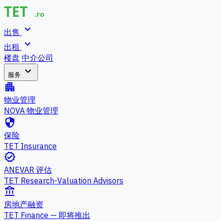
expand_more
出售
expand_more
出租
楼盘
中介公司
expand_more
服务
apartment
物业管理
NOVA 物业管理
security
保险
TET Insurance
verified
ANEVAR 评估
TET Research-Valuation Advisors
account_balance
房地产融资
TET Finance — 即将推出