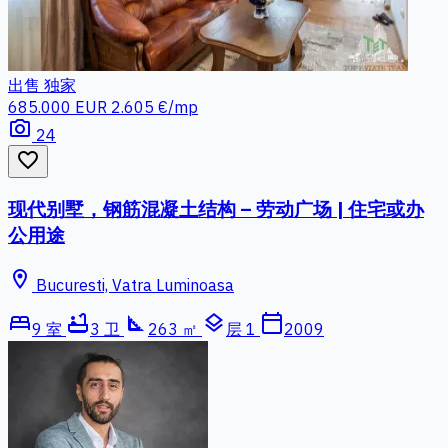
出售
独家
685.000 EUR
2.605 €/mp
photo_camera
24
favorite_border
现代别墅，钢筋混凝土结构 – 劳动广场 | 住宅或办
公用途
location_on
Bucuresti, Vatra Luminoasa
bed
bathtub
square_foot
layers
calendar_today
9 室
3 卫
263 ㎡
层 1
2009