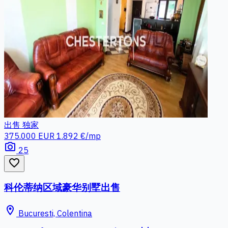
出售
独家
375.000 EUR
1.892 €/mp
photo_camera
25
favorite_border
科伦蒂纳区域豪华别墅出售
location_on
Bucuresti, Colentina