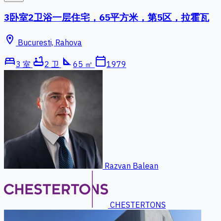
3卧室2卫浴一层住宅，65平方米，第5区，拉霍瓦
location_on
Bucuresti, Rahova
bed
bathtub
square_foot
calendar_today
3 室
2 卫
65 ㎡
1979
Razvan Balean
CHESTERTONS