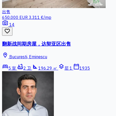
出售
650.000 EUR
3.311 €/mp
photo_camera
14
favorite_border
翻新战间期房屋，达契亚区出售
location_on
Bucuresti, Eminescu
bed
bathtub
square_foot
layers
calendar_today
5 室
2 卫
196.29 ㎡
层 1
1935