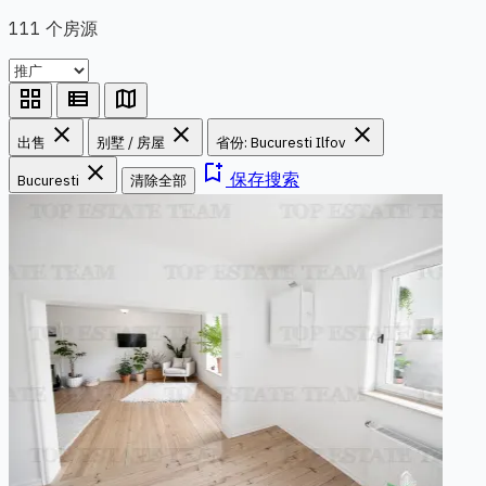
111 个房源
grid_view
view_list
map
close
close
close
出售
别墅 / 房屋
省份: Bucuresti Ilfov
close
bookmark_add
保存搜索
Bucuresti
清除全部