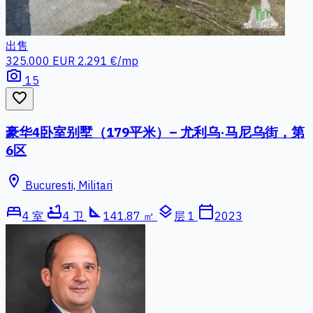
出售
325.000 EUR
2.291 €/mp
photo_camera
15
favorite_border
豪华4卧室别墅（179平米）– 尤利乌·马尼乌街，第
6区
location_on
Bucuresti, Militari
bed
bathtub
square_foot
layers
calendar_today
4 室
4 卫
141.87 ㎡
层 1
2023