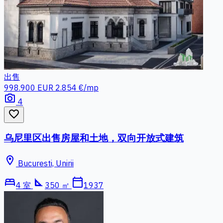
出售
998.900 EUR
2.854 €/mp
photo_camera
4
favorite_border
乌尼里区出售房屋和土地，双向开放式建筑
location_on
Bucuresti, Unirii
bed
square_foot
calendar_today
4 室
350 ㎡
1937