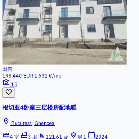
出售
198.440 EUR
1.632 €/mp
photo_camera
15
favorite_border
根切亚4卧室三层楼房配地暖
location_on
Bucuresti, Ghencea
bed
bathtub
square_foot
layers
calendar_today
4 室
3 卫
121.61 ㎡
层 1
2024