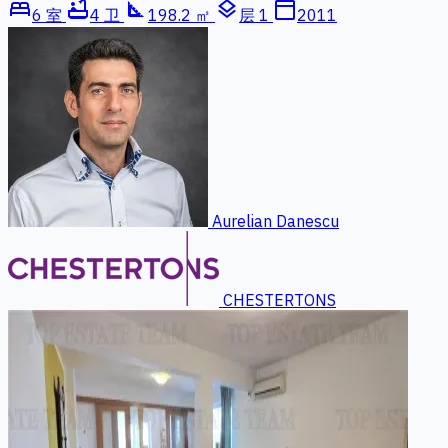
bed
bathtub
square_foot
layers
calendar_today
6 室
4 卫
198.2 ㎡
层 1
2011
Aurelian Danescu
CHESTERTONS