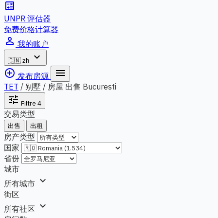
calculate
UNPR 评估器
免费价格计算器
person_outline
我的账户
expand_more
🇨🇳
zh
add_circle_outline
menu
发布房源
TET
/
别墅 / 房屋 出售 Bucuresti
tune
Filtre
4
交易类型
出售
出租
房产类型
国家
省份
城市
expand_more
所有城市
街区
expand_more
所有社区