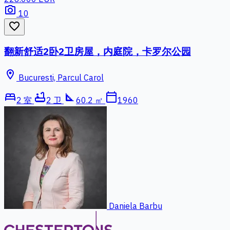
photo_camera
10
favorite_border
翻新舒适2卧2卫房屋，内庭院，卡罗尔公园
location_on
Bucuresti, Parcul Carol
bed
bathtub
square_foot
calendar_today
2 室
2 卫
60.2 ㎡
1960
Daniela Barbu