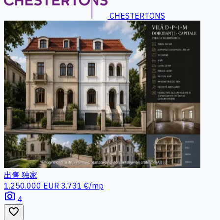
CHESTERTONS
出售
独家
1.250.000 EUR
3.731 €/mp
photo_camera
4
favorite_border