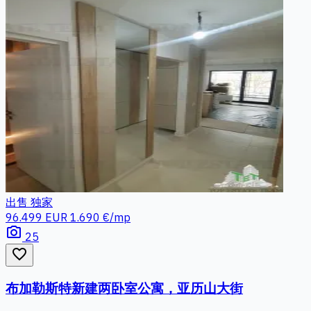
出售
独家
96.499 EUR
1.690 €/mp
photo_camera
25
favorite_border
布加勒斯特新建两卧室公寓，亚历山大街