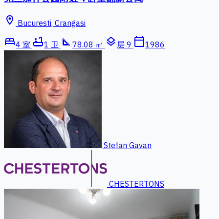
location_on
Bucuresti, Crangasi
bed
bathtub
square_foot
layers
calendar_today
4 室
1 卫
78.08 ㎡
层 9
1986
Stefan Gavan
CHESTERTONS