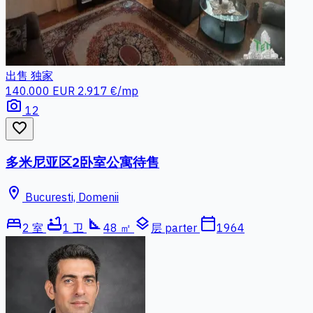
出售
独家
140.000 EUR
2.917 €/mp
photo_camera
12
favorite_border
多米尼亚区2卧室公寓待售
location_on
Bucuresti, Domenii
bed
bathtub
square_foot
layers
calendar_today
2 室
1 卫
48 ㎡
层 parter
1964