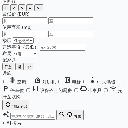
房间数
1
2
3
4
5+
最低价 (EUR)
使用面积 (mp)
楼层
建造年份（最低）
布局
配家具
任意
是
否
设施
ac_unit
doorbell
elevator
thermostat
空调
对讲机
电梯
中央供暖
local_parking
kitchen
chair
wifi
停车位
设备齐全的厨房
带家具
光
纤互联网
restart_alt
清除全部
auto_awesome
search
autorenew
搜索
AI 搜索
auto_awesome