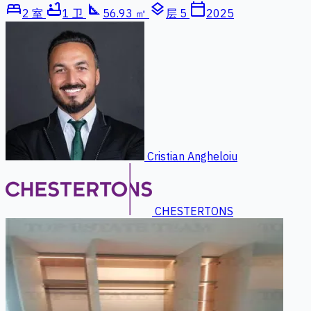
bed
bathtub
square_foot
layers
calendar_today
2 室
1 卫
56.93 ㎡
层 5
2025
Cristian Angheloiu
CHESTERTONS