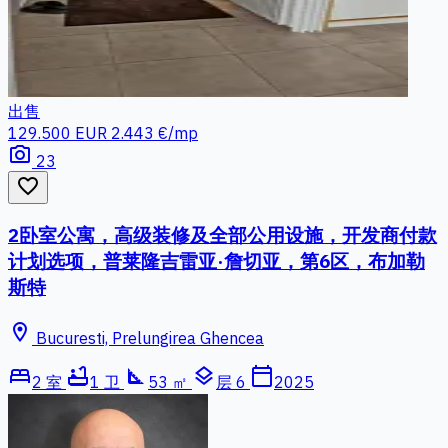
出售
129.500 EUR
2.443 €/mp
photo_camera
23
favorite_border
2卧室公寓，高级装修及全部公用设施，开发商付款
计划选项，普莱隆吉雷亚·詹切亚，第6区，布加勒
斯特
location_on
Bucuresti, Prelungirea Ghencea
bed
bathtub
square_foot
layers
calendar_today
2 室
1 卫
53 ㎡
层 6
2025