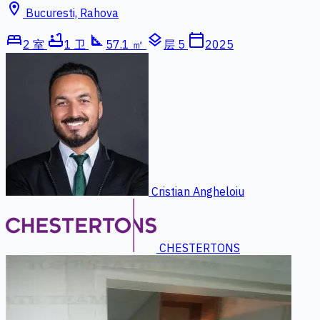
location_on
Bucuresti, Rahova
bed
bathtub
square_foot
layers
calendar_today
2 室
1 卫
57.1 ㎡
层 5
2025
Cristian Angheloiu
CHESTERTONS