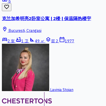
6
favorite_border
克兰加希明亮2卧室公寓 | 2楼 | 保温隔热楼宇
location_on
Bucuresti, Crangasi
bed
bathtub
square_foot
layers
calendar_today
2 室
1 卫
49 ㎡
层 2
1977
Lavinia Stoian