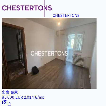
CHESTERTONS
出售
独家
85.000 EUR
2.014 €/mp
photo_camera
9