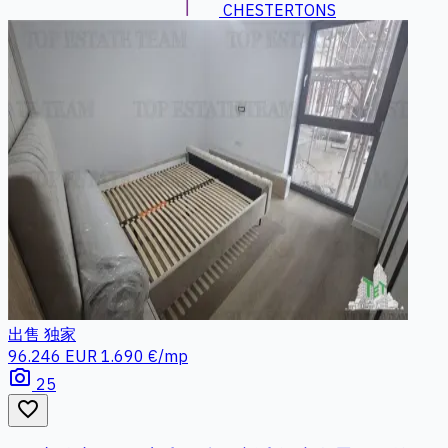
CHESTERTONS
出售
独家
96.246 EUR
1.690 €/mp
photo_camera
25
favorite_border