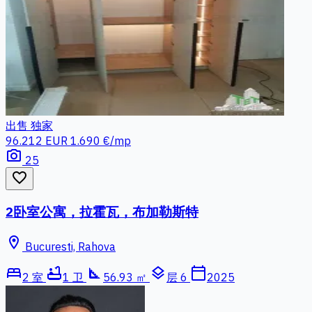
出售
独家
96.212 EUR
1.690 €/mp
photo_camera
25
favorite_border
2卧室公寓，拉霍瓦，布加勒斯特
location_on
Bucuresti, Rahova
bed
bathtub
square_foot
layers
calendar_today
2 室
1 卫
56.93 ㎡
层 6
2025