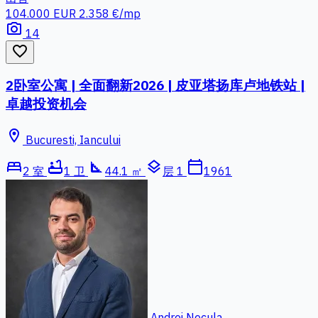
104.000 EUR
2.358 €/mp
photo_camera
14
favorite_border
2卧室公寓 | 全面翻新2026 | 皮亚塔扬库卢地铁站 |
卓越投资机会
location_on
Bucuresti, Iancului
bed
bathtub
square_foot
layers
calendar_today
2 室
1 卫
44.1 ㎡
层 1
1961
Andrei Necula