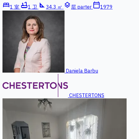
bed
bathtub
square_foot
layers
calendar_today
1 室
1 卫
34.3 ㎡
层 parter
1979
Daniela Barbu
CHESTERTONS