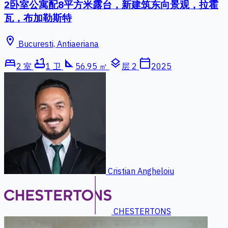
2卧室公寓配8平方米露台，新建筑东向景观，拉霍
瓦，布加勒斯特
location_on
Bucuresti, Antiaeriana
bed
bathtub
square_foot
layers
calendar_today
2 室
1 卫
56.95 ㎡
层 2
2025
Cristian Angheloiu
CHESTERTONS