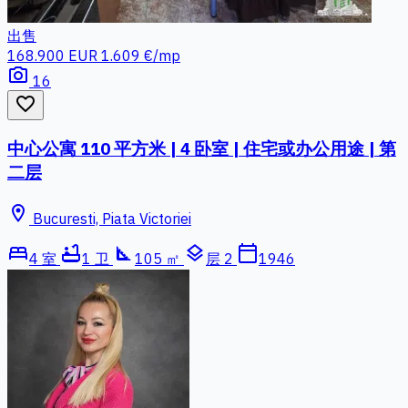
出售
168.900 EUR
1.609 €/mp
photo_camera
16
favorite_border
中心公寓 110 平方米 | 4 卧室 | 住宅或办公用途 | 第
二层
location_on
Bucuresti, Piata Victoriei
bed
bathtub
square_foot
layers
calendar_today
4 室
1 卫
105 ㎡
层 2
1946