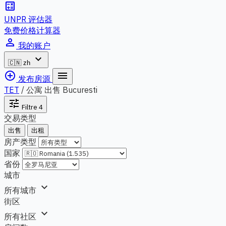
calculate
UNPR 评估器
免费价格计算器
person_outline
我的账户
expand_more
🇨🇳
zh
add_circle_outline
menu
发布房源
TET
/
公寓 出售 Bucuresti
tune
Filtre
4
交易类型
出售
出租
房产类型
国家
省份
城市
expand_more
所有城市
街区
expand_more
所有社区