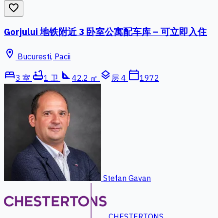
favorite_border
Gorjului 地铁附近 3 卧室公寓配车库 – 可立即入住
location_on
Bucuresti, Pacii
bed
bathtub
square_foot
layers
calendar_today
3 室
1 卫
42.2 ㎡
层 4
1972
Stefan Gavan
CHESTERTONS