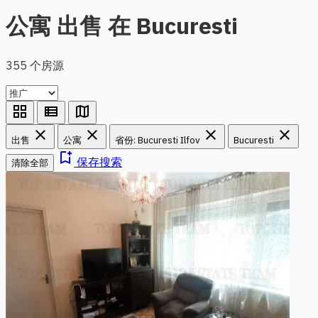
公寓 出售 在 Bucuresti
355 个房源
grid_view
view_list
map
close
close
close
close
出售
公寓
省份: Bucuresti Ilfov
Bucuresti
bookmark_add
保存搜索
清除全部