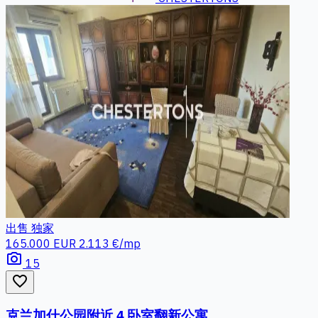
出售
独家
165.000 EUR
2.113 €/mp
photo_camera
15
favorite_border
克兰加什公园附近 4 卧室翻新公寓