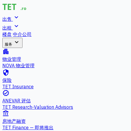
expand_more
出售
expand_more
出租
楼盘
中介公司
expand_more
服务
apartment
物业管理
NOVA 物业管理
security
保险
TET Insurance
verified
ANEVAR 评估
TET Research-Valuation Advisors
account_balance
房地产融资
TET Finance — 即将推出