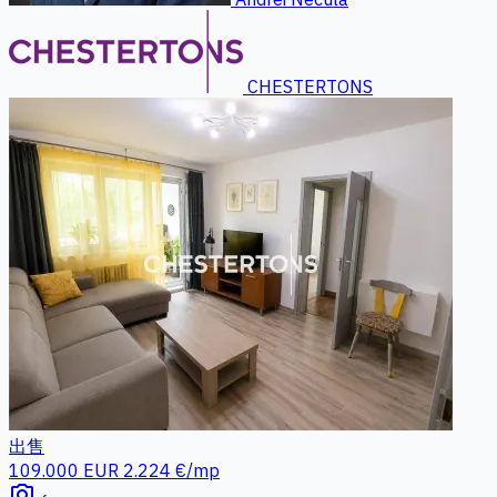
CHESTERTONS
出售
109.000 EUR
2.224 €/mp
photo_camera