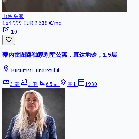
出售
独家
164.999 EUR
2.538 €/mp
photo_camera
10
favorite_border
蒂内雷图路独家别墅公寓，直达地铁，1.5层
location_on
Bucuresti, Tineretului
bed
bathtub
square_foot
layers
calendar_today
3 室
1 卫
65 ㎡
层 1
1930