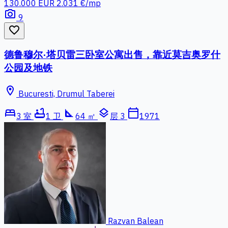
130.000 EUR
2.031 €/mp
photo_camera
9
favorite_border
德鲁穆尔·塔贝雷三卧室公寓出售，靠近莫吉奥罗什
公园及地铁
location_on
Bucuresti, Drumul Taberei
bed
bathtub
square_foot
layers
calendar_today
3 室
1 卫
64 ㎡
层 3
1971
Razvan Balean