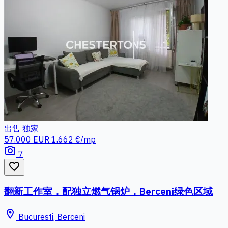
出售
独家
57.000 EUR
1.662 €/mp
photo_camera
7
favorite_border
翻新工作室，配独立燃气锅炉，Berceni绿色区域
location_on
Bucuresti, Berceni