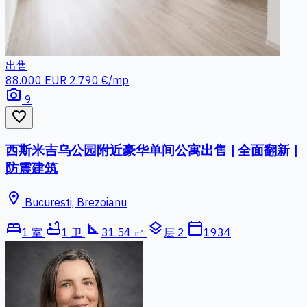
出售
88.000 EUR
2.790 €/mp
photo_camera
9
favorite_border
西斯米吉乌公园附近豪华单间公寓出售 | 全面翻新 |
防震建筑
location_on
Bucuresti, Brezoianu
bed
bathtub
square_foot
layers
calendar_today
1 室
1 卫
31.54 ㎡
层 2
1934