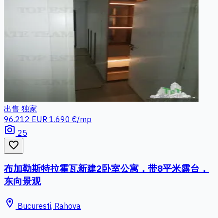
出售
独家
96.212 EUR
1.690 €/mp
photo_camera
25
favorite_border
布加勒斯特拉霍瓦新建2卧室公寓，带8平米露台，
东向景观
location_on
Bucuresti, Rahova