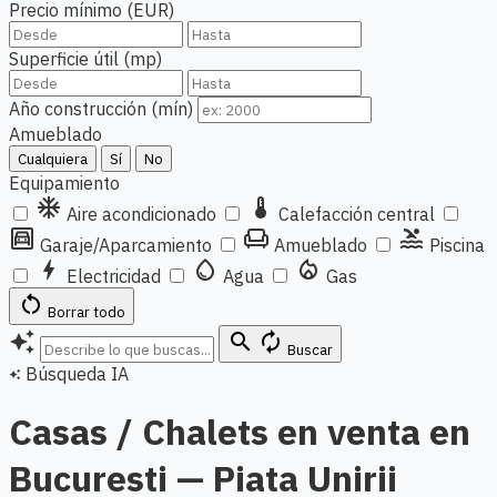
Precio mínimo (EUR)
Superficie útil (mp)
Año construcción (mín)
Amueblado
Cualquiera
Sí
No
Equipamiento
ac_unit
thermostat
Aire acondicionado
Calefacción central
garage
chair
pool
Garaje/Aparcamiento
Amueblado
Piscina
bolt
water_drop
local_fire_department
Electricidad
Agua
Gas
restart_alt
Borrar todo
auto_awesome
search
autorenew
Buscar
Búsqueda IA
auto_awesome
Casas / Chalets en venta en
Bucuresti — Piata Unirii