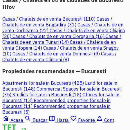
Casas / Chalets en otras ciudades de Bucuresti
Ilfov
Casas / Chalets de en venta Bucuresti (110)
Casas /
Chalets de en venta Bragadiru (31)
Casas / Chalets de en
venta Corbeanca (22)
Casas / Chalets de en venta Chiajna
(20)
Casas / Chalets de en venta Ciorogarla (16)
Casas /
Chalets de en venta Tunari (14)
Casas / Chalets de en
venta Otopeni (14)
Casas / Chalets de en venta Snagov
(10)
Casas / Chalets de en venta Domnesti (9)
Casas /
Chalets de en venta Clinceni (8)
Propiedades recomendadas — Bucuresti
Apartments for sale in Bucuresti (425)
Land for sale in
Bucuresti (148)
Commercial Spaces for sale in Bucuresti
(35)
Studios for sale in Bucuresti (18)
Offices for sale in
Bucuresti (13)
Recommended properties for sale in
Bucuresti (11)
Recommended properties for sale in
Bucuresti (5)
home
search
map
favorite_border
person_outline
Acasa
Buscar
Harta
Favorite
Cont