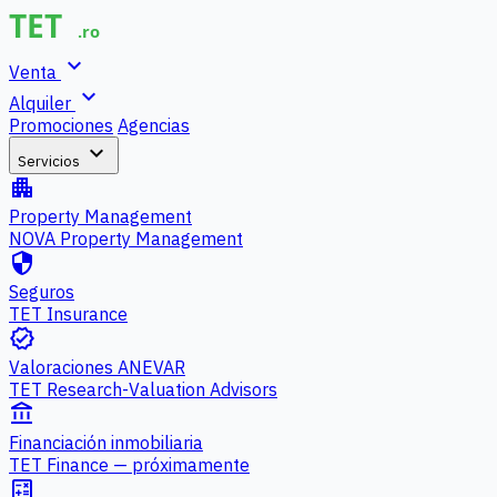
expand_more
Venta
expand_more
Alquiler
Promociones
Agencias
expand_more
Servicios
apartment
Property Management
NOVA Property Management
security
Seguros
TET Insurance
verified
Valoraciones ANEVAR
TET Research-Valuation Advisors
account_balance
Financiación inmobiliaria
TET Finance — próximamente
calculate