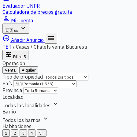
Evaluador UNPR
Calculadora de precios gratuita
person_outline
Mi Cuenta
expand_more
🇪🇸
es
add_circle_outline
menu
Añadir Anuncio
TET
/
Casas / Chalets venta Bucuresti
tune
Filtre
5
Operación
Venta
Alquiler
Tipo de propiedad
País
Provincia
Localidad
expand_more
Todas las localidades
Barrio
expand_more
Todos los barrios
Habitaciones
1
2
3
4
5+