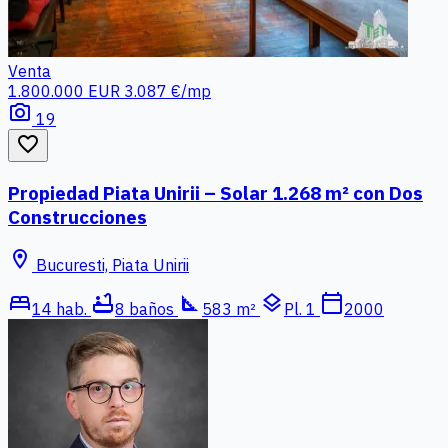
Venta
1.800.000 EUR
3.087 €/mp
photo_camera
19
favorite_border
Propiedad Piata Unirii – Solar 1.268 m² con Dos
Construcciones
location_on
Bucuresti, Piata Unirii
bed
bathtub
square_foot
layers
calendar_today
14 hab.
8 baños
583 m²
Pl. 1
2000