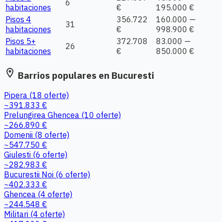
6
habitaciones
€
195.000 €
Pisos 4
356.722
160.000 —
31
habitaciones
€
998.900 €
Pisos 5+
372.708
83.000 —
26
habitaciones
€
850.000 €
location_on
Barrios populares en Bucuresti
Pipera
(18 oferte)
~391.833 €
Prelungirea Ghencea
(10 oferte)
~266.890 €
Domenii
(8 oferte)
~547.750 €
Giulesti
(6 oferte)
~282.983 €
Bucurestii Noi
(6 oferte)
~402.333 €
Ghencea
(4 oferte)
~244.548 €
Militari
(4 oferte)