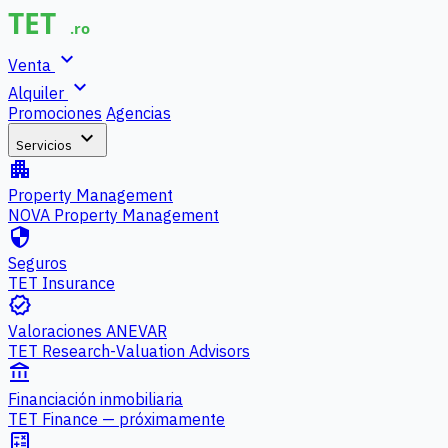
expand_more
Venta
expand_more
Alquiler
Promociones
Agencias
expand_more
Servicios
apartment
Property Management
NOVA Property Management
security
Seguros
TET Insurance
verified
Valoraciones ANEVAR
TET Research-Valuation Advisors
account_balance
Financiación inmobiliaria
TET Finance — próximamente
calculate