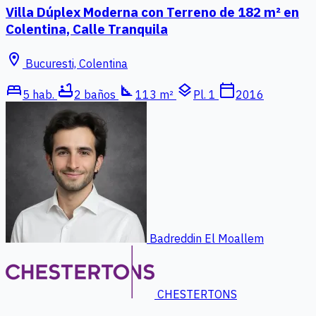
Villa Dúplex Moderna con Terreno de 182 m² en
Colentina, Calle Tranquila
location_on
Bucuresti, Colentina
bed
bathtub
square_foot
layers
calendar_today
5 hab.
2 baños
113 m²
Pl. 1
2016
Badreddin El Moallem
CHESTERTONS