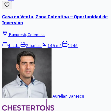
favorite_border
Casa en Venta, Zona Colentina – Oportunidad de
Inversión
location_on
Bucuresti, Colentina
bed
bathtub
square_foot
calendar_today
4 hab.
2 baños
145 m²
1946
Aurelian Danescu