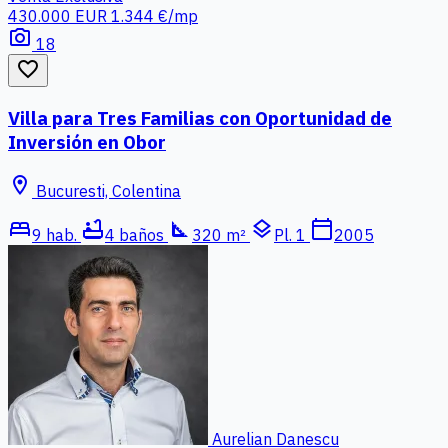
430.000 EUR
1.344 €/mp
photo_camera
18
favorite_border
Villa para Tres Familias con Oportunidad de
Inversión en Obor
location_on
Bucuresti, Colentina
bed
bathtub
square_foot
layers
calendar_today
9 hab.
4 baños
320 m²
Pl. 1
2005
Aurelian Danescu