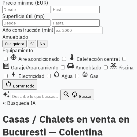
Precio mínimo (EUR)
Superficie útil (mp)
Año construcción (mín)
Amueblado
Cualquiera
Sí
No
Equipamiento
ac_unit
thermostat
Aire acondicionado
Calefacción central
garage
chair
pool
Garaje/Aparcamiento
Amueblado
Piscina
bolt
water_drop
local_fire_department
Electricidad
Agua
Gas
restart_alt
Borrar todo
auto_awesome
search
autorenew
Buscar
Búsqueda IA
auto_awesome
Casas / Chalets en venta en
Bucuresti — Colentina