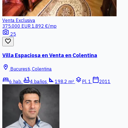
Venta
Exclusiva
375.000 EUR
1.892 €/mp
photo_camera
25
favorite_border
Villa Espaciosa en Venta en Colentina
location_on
Bucuresti, Colentina
bed
bathtub
square_foot
layers
calendar_today
6 hab.
4 baños
198.2 m²
Pl. 1
2011