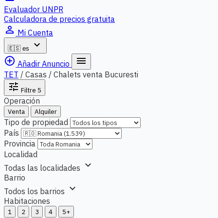
Evaluador UNPR
Calculadora de precios gratuita
person_outline
Mi Cuenta
expand_more
🇪🇸
es
add_circle_outline
menu
Añadir Anuncio
TET
/
Casas / Chalets venta Bucuresti
tune
Filtre
5
Operación
Venta
Alquiler
Tipo de propiedad
País
Provincia
Localidad
expand_more
Todas las localidades
Barrio
expand_more
Todos los barrios
Habitaciones
1
2
3
4
5+