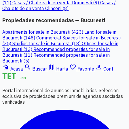
(11)
Casas / Chalets de en venta Domnesti (9)
Casas /
Chalets de en venta Clinceni (8)
Propiedades recomendadas — Bucuresti
Apartments for sale in Bucuresti (423)
Land for sale in
Bucuresti (148)
Commercial Spaces for sale in Bucuresti
(35)
Studios for sale in Bucuresti (18)
Offices for sale in
Bucuresti (13)
Recommended properties for sale in
Bucuresti (11)
Recommended properties for sale in
Bucuresti (5)
home
search
map
favorite_border
person_outline
Acasa
Buscar
Harta
Favorite
Cont
Portal internacional de anuncios inmobiliarios. Selección
exclusiva de propiedades premium de agencias asociadas
verificadas.