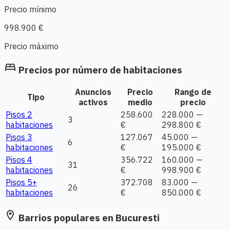
Precio mínimo
998.900 €
Precio máximo
bed
Precios por número de habitaciones
Anuncios
Precio
Rango de
Tipo
activos
medio
precio
Pisos 2
258.600
228.000 —
3
habitaciones
€
298.800 €
Pisos 3
127.067
45.000 —
6
habitaciones
€
195.000 €
Pisos 4
356.722
160.000 —
31
habitaciones
€
998.900 €
Pisos 5+
372.708
83.000 —
26
habitaciones
€
850.000 €
location_on
Barrios populares en Bucuresti