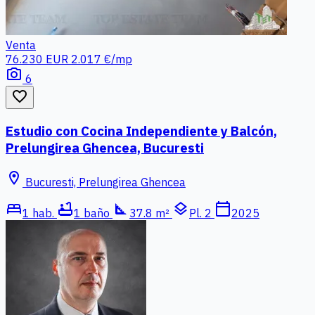
Venta
76.230 EUR
2.017 €/mp
photo_camera
6
favorite_border
Estudio con Cocina Independiente y Balcón,
Prelungirea Ghencea, Bucuresti
location_on
Bucuresti, Prelungirea Ghencea
bed
bathtub
square_foot
layers
calendar_today
1 hab.
1 baño
37.8 m²
Pl. 2
2025