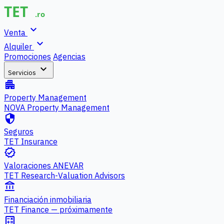
expand_more
Venta
expand_more
Alquiler
Promociones
Agencias
expand_more
Servicios
apartment
Property Management
NOVA Property Management
security
Seguros
TET Insurance
verified
Valoraciones ANEVAR
TET Research-Valuation Advisors
account_balance
Financiación inmobiliaria
TET Finance — próximamente
calculate