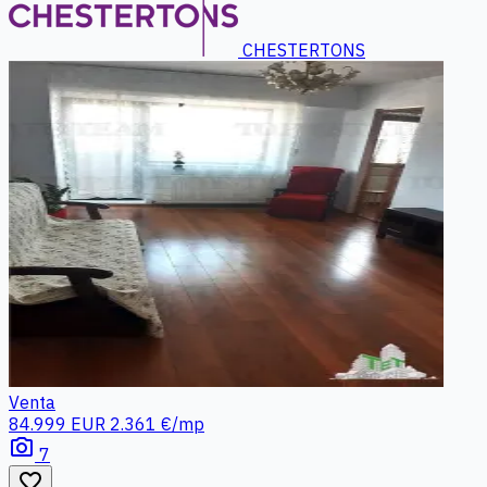
CHESTERTONS
Venta
84.999 EUR
2.361 €/mp
photo_camera
7
favorite_border