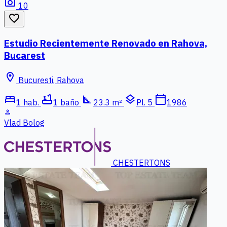
photo_camera
10
favorite_border
Estudio Recientemente Renovado en Rahova,
Bucarest
location_on
Bucuresti, Rahova
bed
bathtub
square_foot
layers
calendar_today
1 hab.
1 baño
23.3 m²
Pl. 5
1986
person
Vlad Bolog
CHESTERTONS