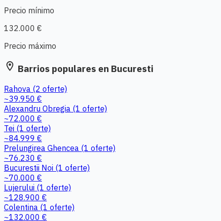
Precio mínimo
132.000 €
Precio máximo
location_on
Barrios populares en Bucuresti
Rahova
(2 oferte)
~39.950 €
Alexandru Obregia
(1 oferte)
~72.000 €
Tei
(1 oferte)
~84.999 €
Prelungirea Ghencea
(1 oferte)
~76.230 €
Bucurestii Noi
(1 oferte)
~70.000 €
Lujerului
(1 oferte)
~128.900 €
Colentina
(1 oferte)
~132.000 €