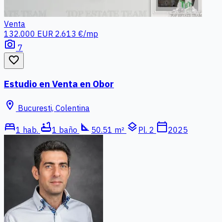
Venta
132.000 EUR
2.613 €/mp
photo_camera
7
favorite_border
Estudio en Venta en Obor
location_on
Bucuresti, Colentina
bed
bathtub
square_foot
layers
calendar_today
1 hab.
1 baño
50.51 m²
Pl. 2
2025