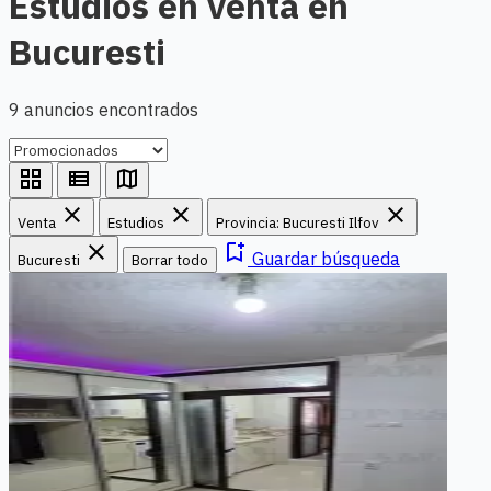
Estudios en venta en
Bucuresti
9 anuncios encontrados
grid_view
view_list
map
close
close
close
Venta
Estudios
Provincia: Bucuresti Ilfov
close
bookmark_add
Guardar búsqueda
Bucuresti
Borrar todo