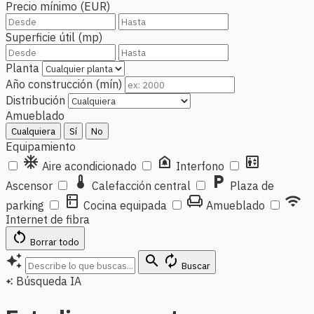
Precio mínimo (EUR)
Superficie útil (mp)
Planta
Año construcción (mín)
Distribución
Amueblado
Cualquiera
Sí
No
Equipamiento
ac_unit
doorbell
elevator
Aire acondicionado
Interfono
thermostat
local_parking
Ascensor
Calefacción central
Plaza de
kitchen
chair
wifi
parking
Cocina equipada
Amueblado
Internet de fibra
restart_alt
Borrar todo
auto_awesome
search
autorenew
Buscar
Búsqueda IA
auto_awesome