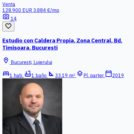
Venta
128.900 EUR
3.884 €/mp
photo_camera
14
favorite_border
Estudio con Caldera Propia, Zona Central, Bd.
Timisoara, Bucuresti
location_on
Bucuresti, Lujerului
bed
bathtub
square_foot
layers
calendar_today
1 hab.
1 baño
33.19 m²
Pl. parter
2019