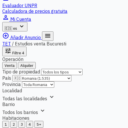
Evaluador UNPR
Calculadora de precios gratuita
person_outline
Mi Cuenta
expand_more
🇪🇸
es
add_circle_outline
menu
Añadir Anuncio
TET
/
Estudios venta Bucuresti
tune
Filtre
4
Operación
Venta
Alquiler
Tipo de propiedad
País
Provincia
Localidad
expand_more
Todas las localidades
Barrio
expand_more
Todos los barrios
Habitaciones
1
2
3
4
5+