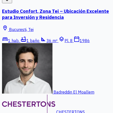
Estudio Confort, Zona Tei – Ubicación Excelente
para Inversión y Residencia
location_on
Bucuresti, Tei
bed
bathtub
square_foot
layers
calendar_today
1 hab.
1 baño
36 m²
Pl. 8
1986
Badreddin El Moallem
CHESTERTONS