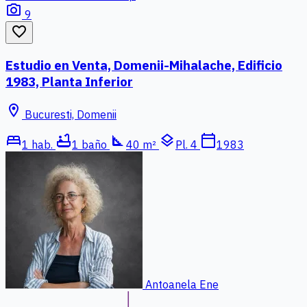
photo_camera
9
favorite_border
Estudio en Venta, Domenii-Mihalache, Edificio
1983, Planta Inferior
location_on
Bucuresti, Domenii
bed
bathtub
square_foot
layers
calendar_today
1 hab.
1 baño
40 m²
Pl. 4
1983
Antoanela Ene