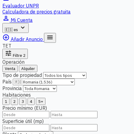
Evaluador UNPR
Calculadora de precios gratuita
person_outline
Mi Cuenta
expand_more
🇪🇸
es
add_circle_outline
menu
Añadir Anuncio
TET
tune
Filtre
2
Operación
Venta
Alquiler
Tipo de propiedad
País
Provincia
Habitaciones
1
2
3
4
5+
Precio mínimo (EUR)
Superficie útil (mp)