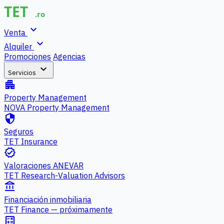
expand_more
Venta
expand_more
Alquiler
Promociones
Agencias
expand_more
Servicios
apartment
Property Management
NOVA Property Management
security
Seguros
TET Insurance
verified
Valoraciones ANEVAR
TET Research-Valuation Advisors
account_balance
Financiación inmobiliaria
TET Finance — próximamente
calculate