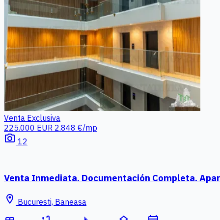
Venta
Exclusiva
225.000 EUR
2.848 €/mp
photo_camera
12
Venta Inmediata. Documentación Completa. Aparta
location_on
Bucuresti, Baneasa