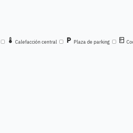
thermostat
local_parking
kitchen
Calefacción central
Plaza de parking
Coc