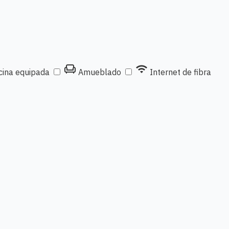
chair
wifi
ina equipada
Amueblado
Internet de fibra