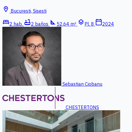
location_on
Bucuresti, Sisesti
bed
bathtub
square_foot
layers
calendar_today
2 hab.
2 baños
52.64 m²
Pl. 8
2024
Sebastian Ciobanu
CHESTERTONS