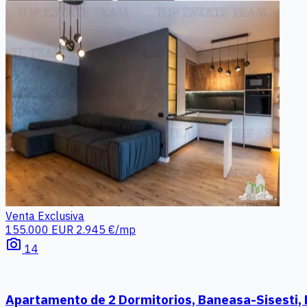
Venta
Exclusiva
155.000 EUR
2.945 €/mp
photo_camera
14
Apartamento de 2 Dormitorios, Baneasa-Sisesti, 