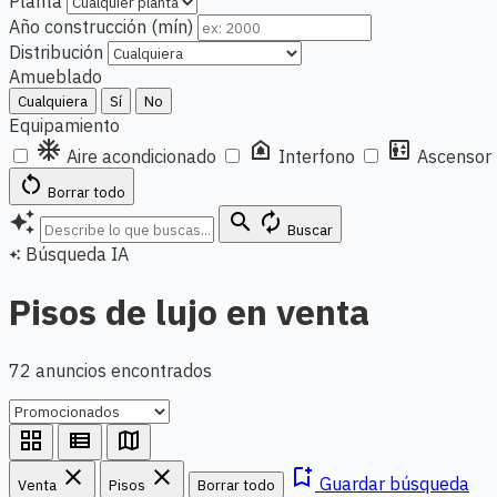
Planta
Año construcción (mín)
Distribución
Amueblado
Cualquiera
Sí
No
Equipamiento
ac_unit
doorbell
elevator
Aire acondicionado
Interfono
Ascensor
restart_alt
Borrar todo
auto_awesome
search
autorenew
Buscar
Búsqueda IA
auto_awesome
Pisos de lujo en venta
72 anuncios encontrados
grid_view
view_list
map
close
close
bookmark_add
Guardar búsqueda
Venta
Pisos
Borrar todo