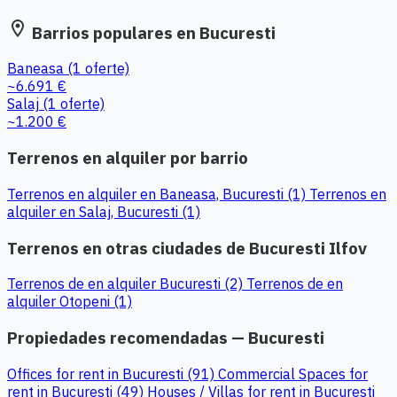
location_on
Barrios populares en Bucuresti
Baneasa
(1 oferte)
~6.691 €
Salaj
(1 oferte)
~1.200 €
Terrenos en alquiler por barrio
Terrenos en alquiler en Baneasa, Bucuresti (1)
Terrenos en
alquiler en Salaj, Bucuresti (1)
Terrenos en otras ciudades de Bucuresti Ilfov
Terrenos de en alquiler Bucuresti (2)
Terrenos de en
alquiler Otopeni (1)
Propiedades recomendadas — Bucuresti
Offices for rent in Bucuresti (91)
Commercial Spaces for
rent in Bucuresti (49)
Houses / Villas for rent in Bucuresti