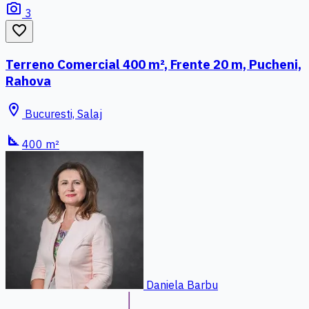
photo_camera
3
favorite_border
Terreno Comercial 400 m², Frente 20 m, Pucheni,
Rahova
location_on
Bucuresti, Salaj
square_foot
400 m²
Daniela Barbu