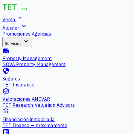
expand_more
Venta
expand_more
Alquiler
Promociones
Agencias
expand_more
Servicios
apartment
Property Management
NOVA Property Management
security
Seguros
TET Insurance
verified
Valoraciones ANEVAR
TET Research-Valuation Advisors
account_balance
Financiación inmobiliaria
TET Finance — próximamente
calculate