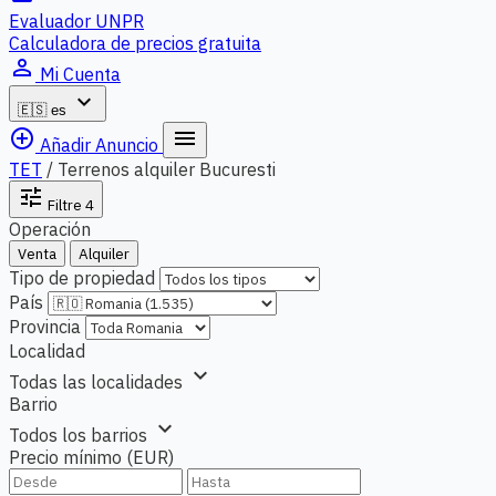
Evaluador UNPR
Calculadora de precios gratuita
person_outline
Mi Cuenta
expand_more
🇪🇸
es
add_circle_outline
menu
Añadir Anuncio
TET
/
Terrenos alquiler Bucuresti
tune
Filtre
4
Operación
Venta
Alquiler
Tipo de propiedad
País
Provincia
Localidad
expand_more
Todas las localidades
Barrio
expand_more
Todos los barrios
Precio mínimo (EUR)