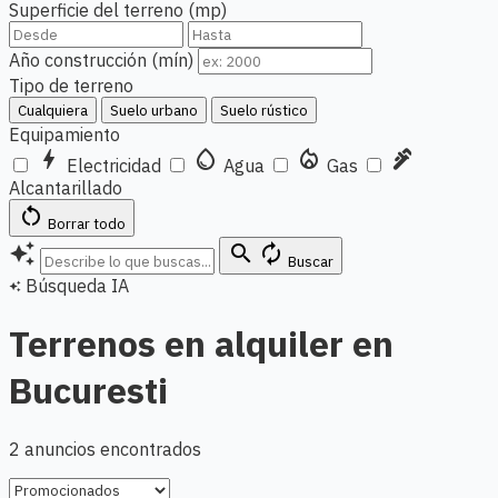
Superficie del terreno (mp)
Año construcción (mín)
Tipo de terreno
Cualquiera
Suelo urbano
Suelo rústico
Equipamiento
bolt
water_drop
local_fire_department
plumbing
Electricidad
Agua
Gas
Alcantarillado
restart_alt
Borrar todo
auto_awesome
search
autorenew
Buscar
Búsqueda IA
auto_awesome
Terrenos en alquiler en
Bucuresti
2 anuncios encontrados