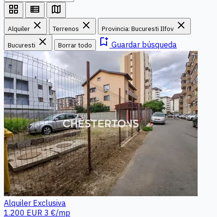
grid_view
view_list
map
close
close
close
Alquiler
Terrenos
Provincia: Bucuresti Ilfov
close
bookmark_add
Guardar búsqueda
Bucuresti
Borrar todo
Alquiler
Exclusiva
1.200 EUR
3 €/mp