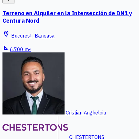
Terreno en Alquiler en la Intersección de DN1 y
Centura Nord
location_on
Bucuresti, Baneasa
square_foot
6.700 m²
Cristian Angheloiu
CHESTERTONS