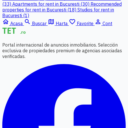
(33)
Apartments for rent in Bucuresti (30)
Recommended
properties for rent in Bucuresti (18)
Studios for rent in
Bucuresti (1)
home
search
map
favorite_border
person_outline
Acasa
Buscar
Harta
Favorite
Cont
Portal internacional de anuncios inmobiliarios. Selección
exclusiva de propiedades premium de agencias asociadas
verificadas.