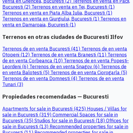
venta en Ghencea, Bucuresti (2)
Terrenos en venta en Pacii,
Bucuresti (2)
Terrenos en venta en Tei, Bucuresti (1)
Terrenos en venta en Piata Alba Iulia, Bucuresti (1)
Terrenos en venta en Giurgiului, Bucuresti (1)
Terrenos en
venta en Damaroaia, Bucuresti (1)
Terrenos en otras ciudades de Bucuresti Ilfov
Terrenos de en venta Bucuresti (41)
Terrenos de en venta
Otopeni (12)
Terrenos de en venta Branesti (11)
Terrenos
de en venta Corbeanca (10)
Terrenos de en venta Popesti-
Leordeni (6)
Terrenos de en venta Snagov (6)
Terrenos de
en venta Balotesti (5)
Terrenos de en venta Ciorogarla (5)
Terrenos de en venta Domnesti (4)
Terrenos de en venta
Tunari (3)
Propiedades recomendadas — Bucuresti
Apartments for sale in Bucuresti (425)
Houses / Villas for
sale in Bucuresti (319)
Commercial Spaces for sale in
Bucuresti (35)
Studios for sale in Bucuresti (18)
Offices for
sale in Bucuresti (13)
Recommended properties for sale in
Bucuresti (11)
Recommended properties for sale in