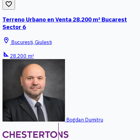
favorite_border
Terreno Urbano en Venta 28.200 m² Bucarest
Sector 6
location_on
Bucuresti, Giulesti
square_foot
28.200 m²
Bogdan Dumitru