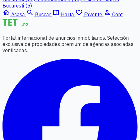
Bucuresti (5)
home
search
map
favorite_border
person_outline
Acasa
Buscar
Harta
Favorite
Cont
Portal internacional de anuncios inmobiliarios. Selección
exclusiva de propiedades premium de agencias asociadas
verificadas.