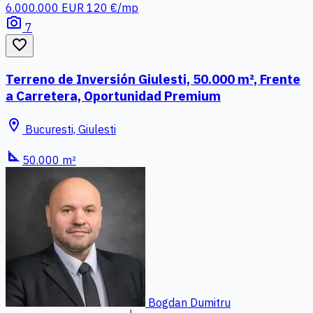
6.000.000 EUR
120 €/mp
photo_camera
7
favorite_border
Terreno de Inversión Giulesti, 50.000 m², Frente
a Carretera, Oportunidad Premium
location_on
Bucuresti, Giulesti
square_foot
50.000 m²
Bogdan Dumitru