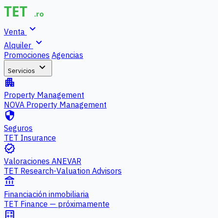
expand_more
Venta
expand_more
Alquiler
Promociones
Agencias
expand_more
Servicios
apartment
Property Management
NOVA Property Management
security
Seguros
TET Insurance
verified
Valoraciones ANEVAR
TET Research-Valuation Advisors
account_balance
Financiación inmobiliaria
TET Finance — próximamente
calculate