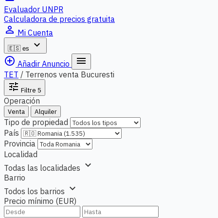
Evaluador UNPR
Calculadora de precios gratuita
person_outline
Mi Cuenta
expand_more
🇪🇸
es
add_circle_outline
menu
Añadir Anuncio
TET
/
Terrenos venta Bucuresti
tune
Filtre
5
Operación
Venta
Alquiler
Tipo de propiedad
País
Provincia
Localidad
expand_more
Todas las localidades
Barrio
expand_more
Todos los barrios
Precio mínimo (EUR)