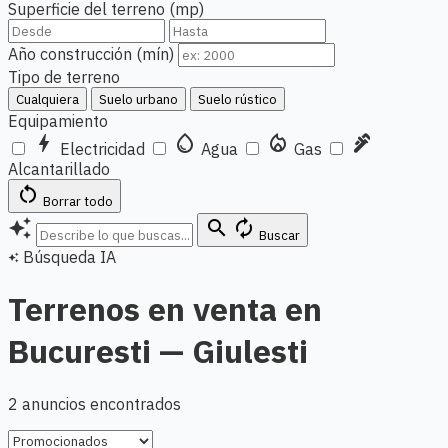
Superficie del terreno (mp)
Año construcción (mín)
Tipo de terreno
Cualquiera
Suelo urbano
Suelo rústico
Equipamiento
bolt
water_drop
local_fire_department
plumbing
Electricidad
Agua
Gas
Alcantarillado
restart_alt
Borrar todo
auto_awesome
search
autorenew
Buscar
Búsqueda IA
auto_awesome
Terrenos en venta en
Bucuresti — Giulesti
2 anuncios encontrados