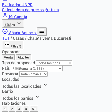
Evaluador UNPR
Calculadora de precios gratuita
person_outline
Mi Cuenta
expand_more
🇪🇸
es
add_circle_outline
menu
Añadir Anuncio
TET
/
Casas / Chalets venta Bucuresti
tune
Filtre
5
Operación
Venta
Alquiler
Tipo de propiedad
País
Provincia
Localidad
expand_more
Todas las localidades
Barrio
expand_more
Todos los barrios
Habitaciones
1
2
3
4
5+