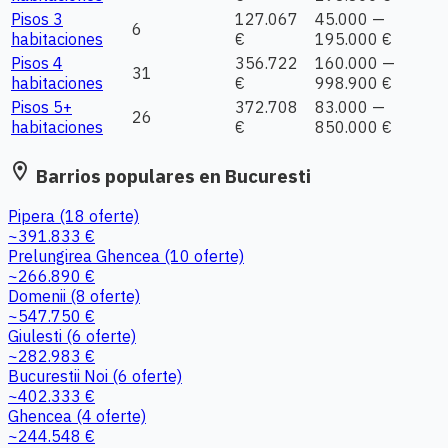
Pisos 3
127.067
45.000 —
6
habitaciones
€
195.000 €
Pisos 4
356.722
160.000 —
31
habitaciones
€
998.900 €
Pisos 5+
372.708
83.000 —
26
habitaciones
€
850.000 €
location_on
Barrios populares en Bucuresti
Pipera
(18 oferte)
~391.833 €
Prelungirea Ghencea
(10 oferte)
~266.890 €
Domenii
(8 oferte)
~547.750 €
Giulesti
(6 oferte)
~282.983 €
Bucurestii Noi
(6 oferte)
~402.333 €
Ghencea
(4 oferte)
~244.548 €