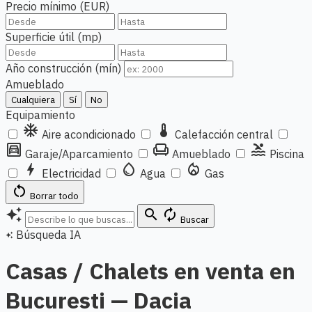
Precio mínimo (EUR)
Superficie útil (mp)
Año construcción (mín)
Amueblado
Cualquiera
Sí
No
Equipamiento
ac_unit
thermostat
Aire acondicionado
Calefacción central
garage
chair
pool
Garaje/Aparcamiento
Amueblado
Piscina
bolt
water_drop
local_fire_department
Electricidad
Agua
Gas
restart_alt
Borrar todo
auto_awesome
search
autorenew
Buscar
Búsqueda IA
auto_awesome
Casas / Chalets en venta en
Bucuresti — Dacia