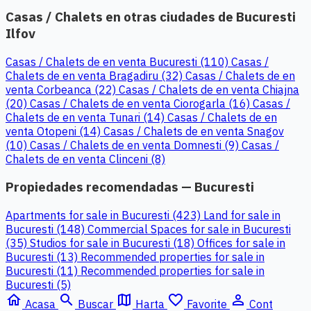
Casas / Chalets en otras ciudades de Bucuresti
Ilfov
Casas / Chalets de en venta Bucuresti (110)
Casas /
Chalets de en venta Bragadiru (32)
Casas / Chalets de en
venta Corbeanca (22)
Casas / Chalets de en venta Chiajna
(20)
Casas / Chalets de en venta Ciorogarla (16)
Casas /
Chalets de en venta Tunari (14)
Casas / Chalets de en
venta Otopeni (14)
Casas / Chalets de en venta Snagov
(10)
Casas / Chalets de en venta Domnesti (9)
Casas /
Chalets de en venta Clinceni (8)
Propiedades recomendadas — Bucuresti
Apartments for sale in Bucuresti (423)
Land for sale in
Bucuresti (148)
Commercial Spaces for sale in Bucuresti
(35)
Studios for sale in Bucuresti (18)
Offices for sale in
Bucuresti (13)
Recommended properties for sale in
Bucuresti (11)
Recommended properties for sale in
Bucuresti (5)
home
search
map
favorite_border
person_outline
Acasa
Buscar
Harta
Favorite
Cont