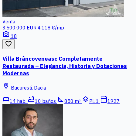
Venta
3.500.000 EUR
4.118 €/mp
photo_camera
18
favorite_border
Villa Brâncoveneasc Completamente
Restaurada – Elegancia, Historia y Dotaciones
Modernas
location_on
Bucuresti, Dacia
bed
bathtub
square_foot
layers
calendar_today
14 hab.
10 baños
850 m²
Pl. 1
1927