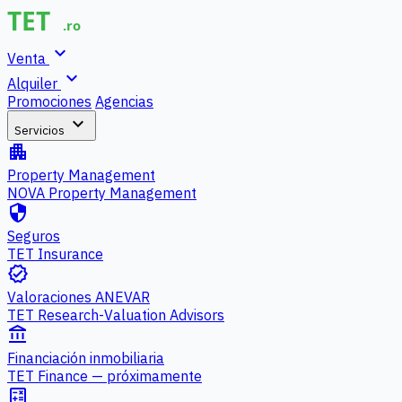
expand_more
Venta
expand_more
Alquiler
Promociones
Agencias
expand_more
Servicios
apartment
Property Management
NOVA Property Management
security
Seguros
TET Insurance
verified
Valoraciones ANEVAR
TET Research-Valuation Advisors
account_balance
Financiación inmobiliaria
TET Finance — próximamente
calculate