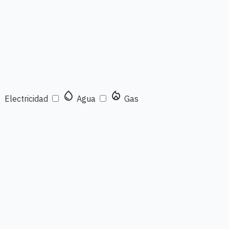
t
water_drop
local_fire_department
Electricidad
Agua
Gas