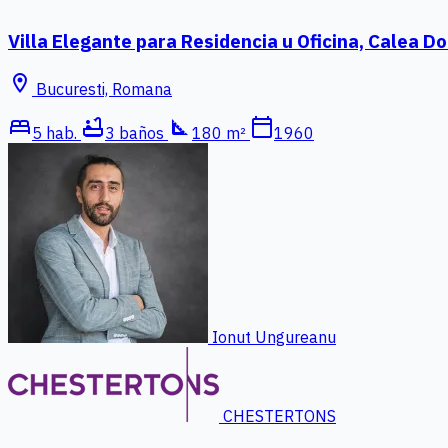
Villa Elegante para Residencia u Oficina, Calea D
location_on
Bucuresti, Romana
bed
bathtub
square_foot
calendar_today
5 hab.
3 baños
180 m²
1960
Ionut Ungureanu
CHESTERTONS