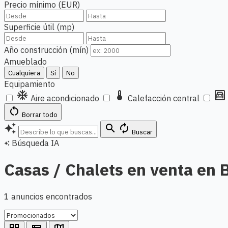
Precio mínimo (EUR)
Superficie útil (mp)
Año construcción (mín)
Amueblado
Cualquiera
Sí
No
Equipamiento
ac_unit
thermostat
garage
Aire acondicionado
Calefacción central
restart_alt
Borrar todo
auto_awesome
search
autorenew
Buscar
Búsqueda IA
auto_awesome
Casas / Chalets en venta en
1 anuncios encontrados