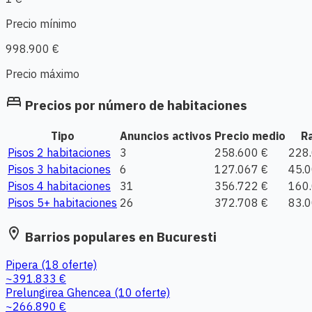
Precio mínimo
998.900 €
Precio máximo
bed
Precios por número de habitaciones
Tipo
Anuncios activos
Precio medio
R
Pisos 2 habitaciones
3
258.600 €
228.
Pisos 3 habitaciones
6
127.067 €
45.0
Pisos 4 habitaciones
31
356.722 €
160.
Pisos 5+ habitaciones
26
372.708 €
83.0
location_on
Barrios populares en Bucuresti
Pipera
(18 oferte)
~391.833 €
Prelungirea Ghencea
(10 oferte)
~266.890 €