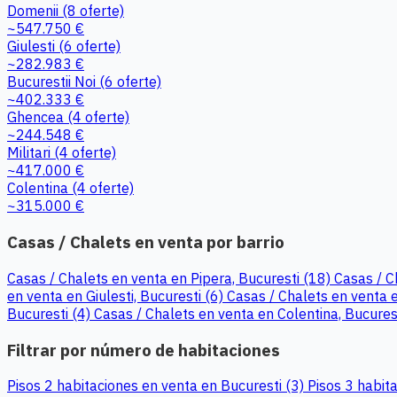
Domenii
(8 oferte)
~547.750 €
Giulesti
(6 oferte)
~282.983 €
Bucurestii Noi
(6 oferte)
~402.333 €
Ghencea
(4 oferte)
~244.548 €
Militari
(4 oferte)
~417.000 €
Colentina
(4 oferte)
~315.000 €
Casas / Chalets en venta por barrio
Casas / Chalets en venta en Pipera, Bucuresti (18)
Casas / C
en venta en Giulesti, Bucuresti (6)
Casas / Chalets en venta e
Bucuresti (4)
Casas / Chalets en venta en Colentina, Bucurest
Filtrar por número de habitaciones
Pisos 2 habitaciones en venta en Bucuresti (3)
Pisos 3 habit