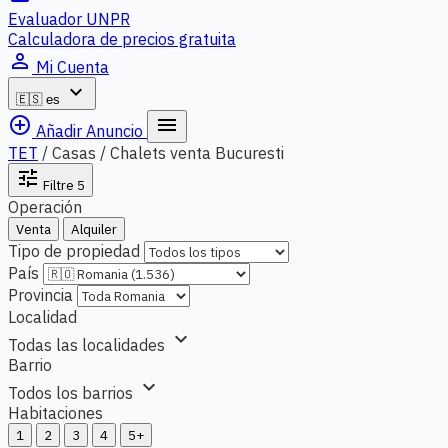
Evaluador UNPR
Calculadora de precios gratuita
person_outline
Mi Cuenta
expand_more
🇪🇸
es
add_circle_outline
menu
Añadir Anuncio
TET
/
Casas / Chalets venta Bucuresti
tune
Filtre
5
Operación
Venta
Alquiler
Tipo de propiedad
País
Provincia
Localidad
expand_more
Todas las localidades
Barrio
expand_more
Todos los barrios
Habitaciones
1
2
3
4
5+