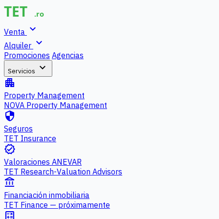
expand_more
Venta
expand_more
Alquiler
Promociones
Agencias
expand_more
Servicios
apartment
Property Management
NOVA Property Management
security
Seguros
TET Insurance
verified
Valoraciones ANEVAR
TET Research-Valuation Advisors
account_balance
Financiación inmobiliaria
TET Finance — próximamente
calculate