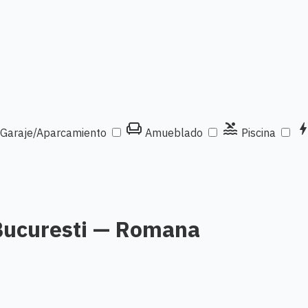
chair
pool
bol
Garaje/Aparcamiento
Amueblado
Piscina
 Bucuresti — Romana